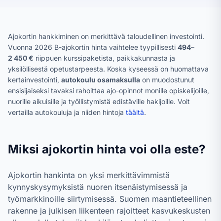
Ajokortin hankkiminen on merkittävä taloudellinen investointi.
Vuonna
2026
B-ajokortin hinta vaihtelee tyypillisesti
494–
2 450
€
riippuen kurssipaketista, paikkakunnasta ja
yksilöllisestä opetustarpeesta. Koska kyseessä on huomattava
kertainvestointi,
autokoulu osamaksulla
on muodostunut
ensisijaiseksi tavaksi rahoittaa ajo-opinnot monille opiskelijoille,
nuorille aikuisille ja työllistymistä edistäville hakijoille. Voit
vertailla autokouluja ja niiden hintoja
täältä
.
Miksi ajokortin hinta voi olla este?
Ajokortin hankinta on yksi merkittävimmistä
kynnyskysymyksistä nuoren itsenäistymisessä ja
työmarkkinoille siirtymisessä. Suomen maantieteellinen
rakenne ja julkisen liikenteen rajoitteet kasvukeskusten