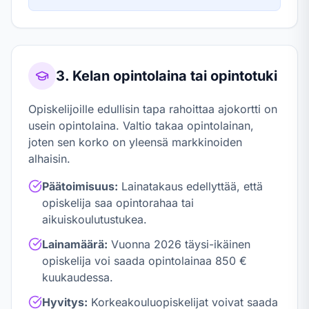
3. Kelan opintolaina tai opintotuki
Opiskelijoille edullisin tapa rahoittaa ajokortti on
usein opintolaina. Valtio takaa opintolainan,
joten sen korko on yleensä markkinoiden
alhaisin.
Päätoimisuus:
Lainatakaus edellyttää, että
opiskelija saa opintorahaa tai
aikuiskoulutustukea.
Lainamäärä:
Vuonna
2026
täysi-ikäinen
opiskelija voi saada opintolainaa 850 €
kuukaudessa.
Hyvitys:
Korkeakouluopiskelijat voivat saada