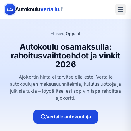
Autokoulu
vertailu
.fi
Etusivu
/
Oppaat
Autokoulu osamaksulla:
rahoitusvaihtoehdot ja vinkit
2026
Ajokortin hinta ei tarvitse olla este. Vertaile
autokoulujen maksusuunnitelmia, kulutusluottoja ja
julkisia tukia – löydä itsellesi sopivin tapa rahoittaa
ajokortti.
Vertaile autokouluja