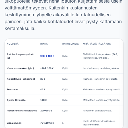
ulkopuolella tekevät henkilöauton kuljettamisesta usein
välttämättömyyden. Kuitenkin kustannusten
keskittyminen lyhyelle aikavälille luo taloudellisen
paineen, jota kaikki kotitaloudet eivät pysty kattamaan
kertamaksulla.
KULUERÄ
HINTA
PAKOLLINEN?
MITÄ VÄLIÄ TÄLLÄ ON?
Autokoulun peruspaketti
Sisältää minimiopetuksen (EAS,
900–1 400 €
Kyllä
(B)
Riskikoulutus, 10h ajoa).
Viranomaismaksut (yht.)
~184–200 €
Kyllä
Lupahakemus, teoriakoe, ajokoe.
Ajokorttilupa (sähköinen)
28 €
Kyllä
Haetaan Traficomin palvelusta.
Teoriakoe
46 €
Kyllä
Maksetaan jokaisesta yrityksestä.
Ajokoe (B-luokka)
110 €
Kyllä
Maksetaan jokaisesta yrityksestä.
Riskientunnistamiskoulutus
290–350 €
Kyllä
Pakollinen osa koulutusta.
Usein välttämättömiä kokeen
Lisäajotunnit
70–110 € / h
Ei
läpäisemiseksi.