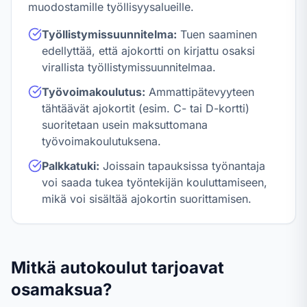
muodostamille työllisyysalueille.
Työllistymissuunnitelma:
Tuen saaminen
edellyttää, että ajokortti on kirjattu osaksi
virallista työllistymissuunnitelmaa.
Työvoimakoulutus:
Ammattipätevyyteen
tähtäävät ajokortit (esim. C- tai D-kortti)
suoritetaan usein maksuttomana
työvoimakoulutuksena.
Palkkatuki:
Joissain tapauksissa työnantaja
voi saada tukea työntekijän kouluttamiseen,
mikä voi sisältää ajokortin suorittamisen.
Mitkä autokoulut tarjoavat
osamaksua?