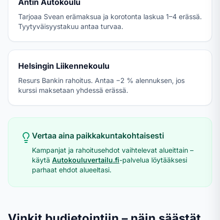
Antin Autokoulu
Tarjoaa Svean erämaksua ja korotonta laskua 1–4 erässä.
Tyytyväisyystakuu antaa turvaa.
Helsingin Liikennekoulu
Resurs Bankin rahoitus. Antaa −2 % alennuksen, jos
kurssi maksetaan yhdessä erässä.
Vertaa aina paikkakuntakohtaisesti
Kampanjat ja rahoitusehdot vaihtelevat alueittain –
käytä
Autokouluvertailu.fi
-palvelua löytääksesi
parhaat ehdot alueeltasi.
Vinkit budjetointiin – näin säästät