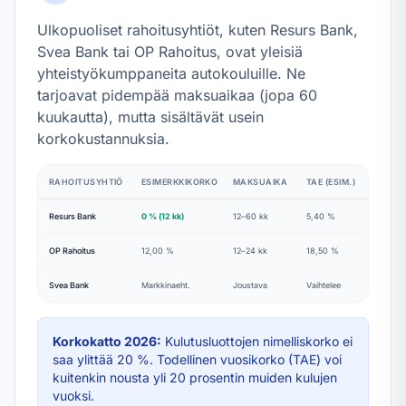
Ulkopuoliset rahoitusyhtiöt, kuten Resurs Bank,
Svea Bank tai OP Rahoitus, ovat yleisiä
yhteistyökumppaneita autokouluille. Ne
tarjoavat pidempää maksuaikaa (jopa 60
kuukautta), mutta sisältävät usein
korkokustannuksia.
RAHOITUSYHTIÖ
ESIMERKKIKORKO
MAKSUAIKA
TAE (ESIM.)
Resurs Bank
0 % (12 kk)
12–60 kk
5,40 %
OP Rahoitus
12,00 %
12–24 kk
18,50 %
Svea Bank
Markkinaeht.
Joustava
Vaihtelee
Korkokatto
2026
:
Kulutusluottojen nimelliskorko ei
saa ylittää 20 %. Todellinen vuosikorko (TAE) voi
kuitenkin nousta yli 20 prosentin muiden kulujen
vuoksi.