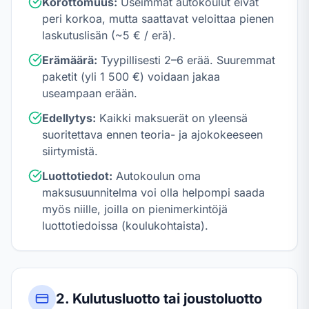
Korottomuus:
Useimmat autokoulut eivät
peri korkoa, mutta saattavat veloittaa pienen
laskutuslisän (~5 € / erä).
Erämäärä:
Tyypillisesti 2–6 erää. Suuremmat
paketit (yli 1 500 €) voidaan jakaa
useampaan erään.
Edellytys:
Kaikki maksuerät on yleensä
suoritettava ennen teoria- ja ajokokeeseen
siirtymistä.
Luottotiedot:
Autokoulun oma
maksusuunnitelma voi olla helpompi saada
myös niille, joilla on pienimerkintöjä
luottotiedoissa (koulukohtaista).
2. Kulutusluotto tai joustoluotto