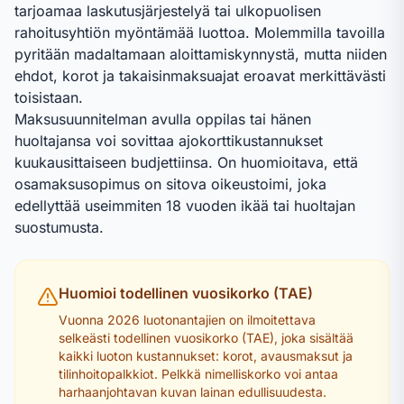
tarjoamaa laskutusjärjestelyä tai ulkopuolisen
rahoitusyhtiön myöntämää luottoa. Molemmilla tavoilla
pyritään madaltamaan aloittamiskynnystä, mutta niiden
ehdot, korot ja takaisinmaksuajat eroavat merkittävästi
toisistaan.
Maksusuunnitelman avulla oppilas tai hänen
huoltajansa voi sovittaa ajokorttikustannukset
kuukausittaiseen budjettiinsa. On huomioitava, että
osamaksusopimus on sitova oikeustoimi, joka
edellyttää useimmiten 18 vuoden ikää tai huoltajan
suostumusta.
Huomioi todellinen vuosikorko (TAE)
Vuonna
2026
luotonantajien on ilmoitettava
selkeästi todellinen vuosikorko (TAE), joka sisältää
kaikki luoton kustannukset: korot, avausmaksut ja
tilinhoitopalkkiot. Pelkkä nimelliskorko voi antaa
harhaanjohtavan kuvan lainan edullisuudesta.