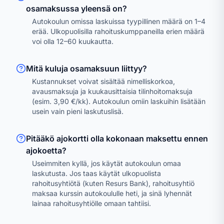
osamaksussa yleensä on?
Autokoulun omissa laskuissa tyypillinen määrä on 1–4
erää. Ulkopuolisilla rahoituskumppaneilla erien määrä
voi olla 12–60 kuukautta.
Mitä kuluja osamaksuun liittyy?
Kustannukset voivat sisältää nimelliskorkoa,
avausmaksuja ja kuukausittaisia tilinhoitomaksuja
(esim. 3,90 €/kk). Autokoulun omiin laskuihin lisätään
usein vain pieni laskutuslisä.
Pitääkö ajokortti olla kokonaan maksettu ennen
ajokoetta?
Useimmiten kyllä, jos käytät autokoulun omaa
laskutusta. Jos taas käytät ulkopuolista
rahoitusyhtiötä (kuten Resurs Bank), rahoitusyhtiö
maksaa kurssin autokoululle heti, ja sinä lyhennät
lainaa rahoitusyhtiölle omaan tahtiisi.