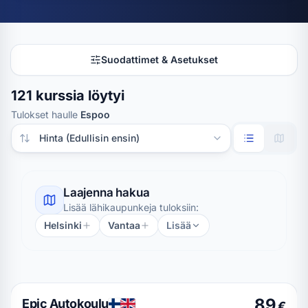
Suodattimet & Asetukset
121 kurssia löytyi
Tulokset haulle
Espoo
Järjestä tulokset
Laajenna hakua
Lisää lähikaupunkeja tuloksiin:
Helsinki
Vantaa
Lisää
89
Epic Autokoulu
€