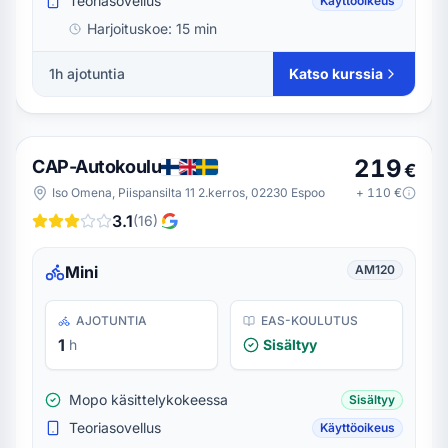
Teoriasovellus
Käyttöoikeus
Harjoituskoe:
15 min
1h ajotuntia
Katso kurssia
219
CAP-Autokoulu
€
Iso Omena, Piispansilta 11 2.kerros, 02230 Espoo
+
110
€
3.1
(
16
)
Mini
AM120
AJOTUNTIA
EAS-KOULUTUS
1
h
Sisältyy
Mopo käsittelykokeessa
Sisältyy
Teoriasovellus
Käyttöoikeus