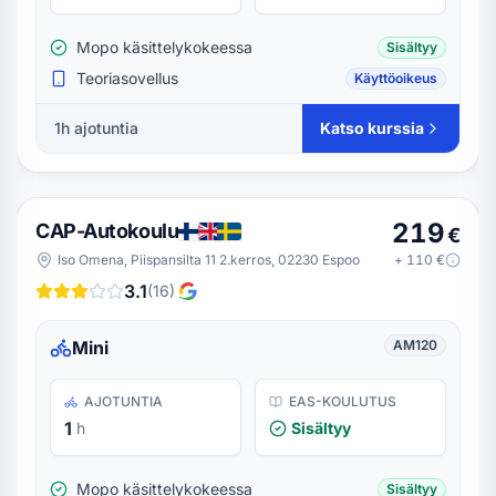
Mopo käsittelykokeessa
Sisältyy
Teoriasovellus
Käyttöoikeus
1h ajotuntia
Katso kurssia
219
CAP-Autokoulu
€
Iso Omena, Piispansilta 11 2.kerros, 02230 Espoo
+
110
€
3.1
(
16
)
Mini
AM120
AJOTUNTIA
EAS-KOULUTUS
1
h
Sisältyy
Mopo käsittelykokeessa
Sisältyy