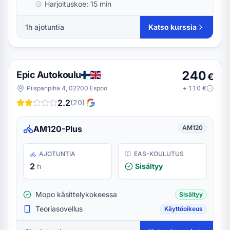
Harjoituskoe:
15 min
1h ajotuntia
Katso kurssia
240
Epic Autokoulu
€
Piispanpiha 4, 02200 Espoo
+
110
€
2.2
(
20
)
AM120-Plus
AM120
AJOTUNTIA
EAS-KOULUTUS
2
h
Sisältyy
Mopo käsittelykokeessa
Sisältyy
Teoriasovellus
Käyttöoikeus