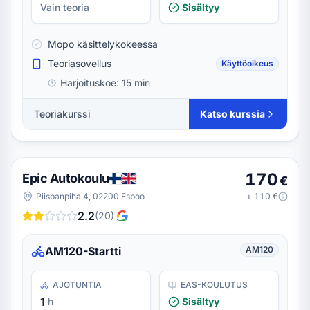
Vain teoria
Sisältyy
Mopo käsittelykokeessa
Teoriasovellus
Käyttöoikeus
Harjoituskoe:
15 min
Teoriakurssi
Katso kurssia
170
Epic Autokoulu
€
Piispanpiha 4, 02200 Espoo
+
110
€
2.2
(
20
)
AM120-Startti
AM120
AJOTUNTIA
EAS-KOULUTUS
1
h
Sisältyy