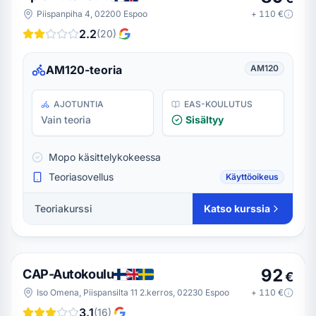
Piispanpiha 4, 02200 Espoo
+
110
€
2.2
(
20
)
AM120-teoria
AM120
AJOTUNTIA
EAS-KOULUTUS
Vain teoria
Sisältyy
Mopo käsittelykokeessa
Teoriasovellus
Käyttöoikeus
Teoriakurssi
Katso kurssia
92
CAP-Autokoulu
€
Iso Omena, Piispansilta 11 2.kerros, 02230 Espoo
+
110
€
3.1
(
16
)