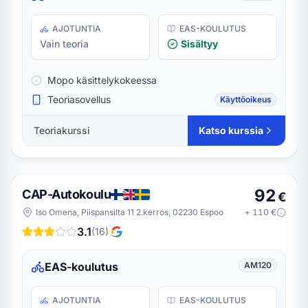
AJOTUNTIA
EAS-KOULUTUS
Vain teoria
Sisältyy
Mopo käsittelykokeessa
Teoriasovellus
Käyttöoikeus
Teoriakurssi
Katso kurssia
92
CAP-Autokoulu
€
Iso Omena, Piispansilta 11 2.kerros, 02230 Espoo
+
110
€
3.1
(
16
)
EAS-koulutus
AM120
AJOTUNTIA
EAS-KOULUTUS