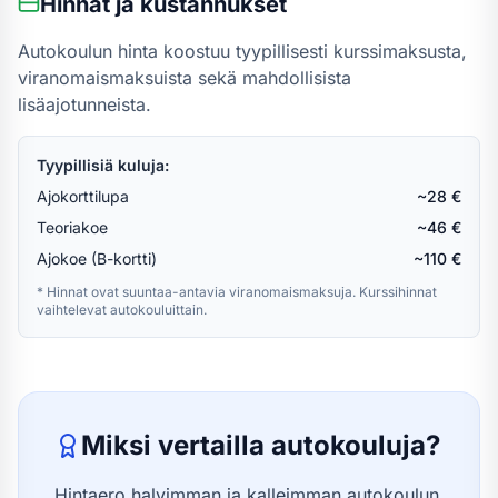
Hinnat ja kustannukset
Autokoulun hinta koostuu tyypillisesti kurssimaksusta,
viranomaismaksuista sekä mahdollisista
lisäajotunneista.
Tyypillisiä kuluja:
Ajokorttilupa
~28 €
Teoriakoe
~46 €
Ajokoe (B-kortti)
~110 €
* Hinnat ovat suuntaa-antavia viranomaismaksuja. Kurssihinnat
vaihtelevat autokouluittain.
Miksi vertailla autokouluja?
Hintaero halvimman ja kalleimman autokoulun