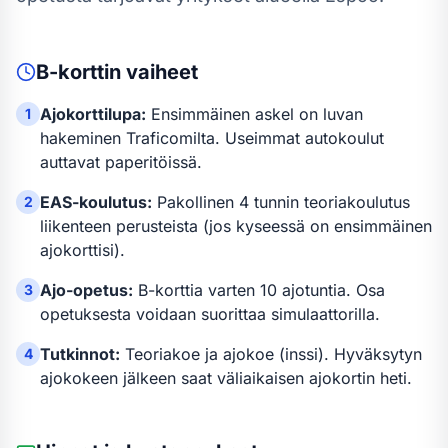
B-kortti
n vaiheet
Ajokorttilupa:
Ensimmäinen askel on luvan
1
hakeminen Traficomilta. Useimmat autokoulut
auttavat paperitöissä.
EAS-koulutus:
Pakollinen 4 tunnin teoriakoulutus
2
liikenteen perusteista (jos kyseessä on ensimmäinen
ajokorttisi).
Ajo-opetus:
B-kortti
a varten
10 ajotuntia
.
Osa
3
opetuksesta voidaan suorittaa simulaattorilla.
Tutkinnot:
Teoriakoe ja ajokoe (inssi). Hyväksytyn
4
ajokokeen jälkeen saat väliaikaisen ajokortin heti.