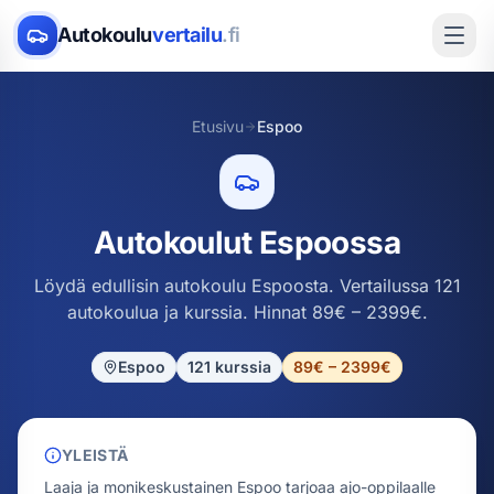
Autokoulu
vertailu
.fi
Etusivu
Espoo
Autokoulut Espoossa
Löydä edullisin autokoulu Espoosta. Vertailussa 121
autokoulua ja kurssia. Hinnat 89€ – 2399€.
Espoo
121
kurssia
89€ – 2399€
YLEISTÄ
Laaja ja monikeskustainen Espoo tarjoaa ajo-oppilaalle