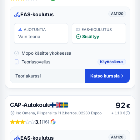
EAS-koulutus
AM120
AJOTUNTIA
EAS-KOULUTUS
Vain teoria
Sisältyy
Mopo käsittelykokeessa
Teoriasovellus
Käyttöoikeus
Teoriakurssi
Katso kurssia
92
CAP-Autokoulu
€
Iso Omena, Piispansilta 11 2.kerros, 02230 Espoo
+
110
€
3.1
(
16
)
EAS-koulutus
AM120