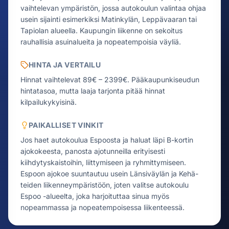
vaihtelevan ympäristön, jossa autokoulun valintaa ohjaa
usein sijainti esimerkiksi Matinkylän, Leppävaaran tai
Tapiolan alueella. Kaupungin liikenne on sekoitus
rauhallisia asuinalueita ja nopeatempoisia väyliä.
HINTA JA VERTAILU
Hinnat vaihtelevat 89€ – 2399€.
Pääkaupunkiseudun
hintatasoa, mutta laaja tarjonta pitää hinnat
kilpailukykyisinä.
PAIKALLISET VINKIT
Jos haet autokoulua Espoosta ja haluat läpi B-kortin
ajokokeesta, panosta ajotunneilla erityisesti
kiihdytyskaistoihin, liittymiseen ja ryhmittymiseen.
Espoon ajokoe suuntautuu usein Länsiväylän ja Kehä-
teiden liikenneympäristöön, joten valitse autokoulu
Espoo -alueelta, joka harjoituttaa sinua myös
nopeammassa ja nopeatempoisessa liikenteessä.