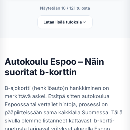
Näytetään
10
/
121
tulosta
Lataa lisää tuloksia
Autokoulu
Espoo
– Näin
suoritat
b-kortti
n
B-ajokortti (henkilöauto)
n hankkiminen on
merkittävä askel. Etsitpä sitten autokoulua
Espoossa
tai vertailet hintoja, prosessi on
pääpiirteissään sama kaikkialla Suomessa.
Tällä
sivulla olemme listanneet kattavasti b-kortti-
opetusta tarjoavat yritykset alueella Espoo.