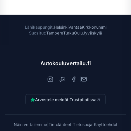
Lähikaupungit:
Helsinki
Vantaa
Kirkkonummi
Suositut:
Tampere
Turku
Oulu
Jyväskylä
Autokouluvertailu.fi
|
Arvostele meidät Trustpilotissa
Näin vertailemme
|
Tietolähteet
|
Tietosuoja
|
Käyttöehdot