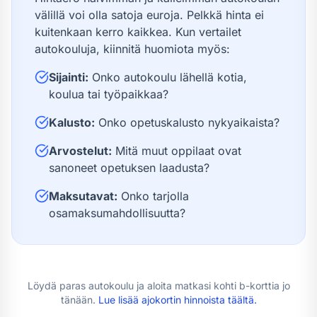
välillä voi olla satoja euroja. Pelkkä hinta ei
kuitenkaan kerro kaikkea. Kun vertailet
autokouluja, kiinnitä huomiota myös:
Sijainti:
Onko autokoulu lähellä kotia,
koulua tai työpaikkaa?
Kalusto:
Onko opetuskalusto nykyaikaista?
Arvostelut:
Mitä muut oppilaat ovat
sanoneet opetuksen laadusta?
Maksutavat:
Onko tarjolla
osamaksumahdollisuutta?
Löydä paras autokoulu ja aloita matkasi kohti
b-kortti
a jo
tänään.
Lue lisää
ajokortin hinnoista
täältä.