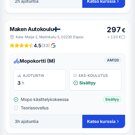
2h ajotuntia
Katso kurssia
297
Maken Autokoulu
€
Kala-Maija 2, Matinkatu 5, 02230 Espoo
+
110
€
4.5
(
33
)
Mopokortti (M)
AM120
AJOTUNTIA
EAS-KOULUTUS
3
h
Sisältyy
Mopo käsittelykokeessa
Sisältyy
Teoriasovellus
3h ajotuntia
Katso kurssia