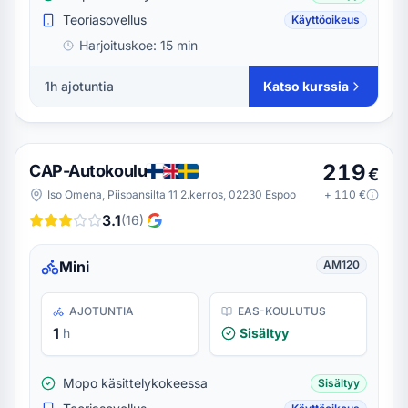
Teoriasovellus
Käyttöoikeus
Harjoituskoe:
15 min
1h ajotuntia
Katso kurssia
219
CAP-Autokoulu
€
Iso Omena, Piispansilta 11 2.kerros, 02230 Espoo
+
110
€
3.1
(
16
)
Mini
AM120
AJOTUNTIA
EAS-KOULUTUS
1
h
Sisältyy
Mopo käsittelykokeessa
Sisältyy