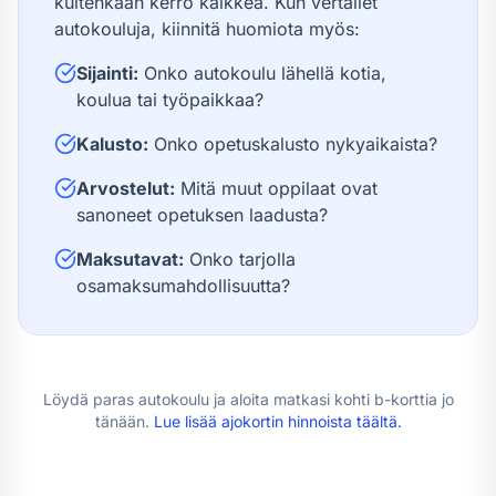
kuitenkaan kerro kaikkea. Kun vertailet
autokouluja, kiinnitä huomiota myös:
Sijainti:
Onko autokoulu lähellä kotia,
koulua tai työpaikkaa?
Kalusto:
Onko opetuskalusto nykyaikaista?
Arvostelut:
Mitä muut oppilaat ovat
sanoneet opetuksen laadusta?
Maksutavat:
Onko tarjolla
osamaksumahdollisuutta?
Löydä paras autokoulu ja aloita matkasi kohti
b-kortti
a jo
tänään.
Lue lisää
ajokortin hinnoista
täältä.