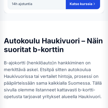
14
h ajotuntia
Katso kurssia
Autokoulu
Haukivuori
– Näin
suoritat
b-kortti
n
B-ajokortti (henkilöauto)
n hankkiminen on
merkittävä askel. Etsitpä sitten autokoulua
Haukivuorissa
tai vertailet hintoja, prosessi on
pääpiirteissään sama kaikkialla Suomessa.
Tällä
sivulla olemme listanneet kattavasti b-kortti-
opetusta tarjoavat yritykset alueella Haukivuori.