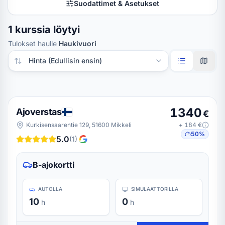
Suodattimet & Asetukset
1 kurssia löytyi
Tulokset haulle
Haukivuori
Järjestä tulokset
1340
Ajoverstas
€
Kurkisensaarentie 129, 51600 Mikkeli
+
184
€
50
%
5.0
(
1
)
B-ajokortti
AUTOLLA
SIMULAATTORILLA
10
0
h
h