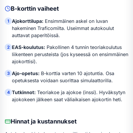
B-kortti
n vaiheet
Ajokorttilupa:
Ensimmäinen askel on luvan
1
hakeminen Traficomilta. Useimmat autokoulut
auttavat paperitöissä.
EAS-koulutus:
Pakollinen 4 tunnin teoriakoulutus
2
liikenteen perusteista (jos kyseessä on ensimmäinen
ajokorttisi).
Ajo-opetus:
B-kortti
a varten
10 ajotuntia
.
Osa
3
opetuksesta voidaan suorittaa simulaattorilla.
Tutkinnot:
Teoriakoe ja ajokoe (inssi). Hyväksytyn
4
ajokokeen jälkeen saat väliaikaisen ajokortin heti.
Hinnat ja kustannukset