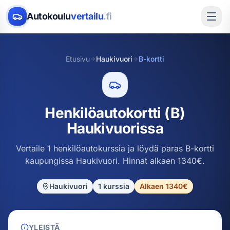
Autokoulu
vertailu
.fi
Etusivu
Haukivuori
B-kortti
Henkilöautokortti (B)
Haukivuorissa
Vertaile 1 henkilöautokurssia ja löydä paras B-kortti
kaupungissa Haukivuori. Hinnat alkaen 1340€.
Haukivuori
1
kurssia
Alkaen 1340€
YLEISTÄ