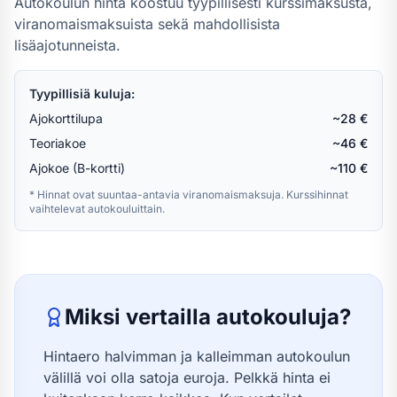
Autokoulun hinta koostuu tyypillisesti kurssimaksusta,
viranomaismaksuista sekä mahdollisista
lisäajotunneista.
Tyypillisiä kuluja:
Ajokorttilupa
~28 €
Teoriakoe
~46 €
Ajokoe (B-kortti)
~110 €
* Hinnat ovat suuntaa-antavia viranomaismaksuja. Kurssihinnat
vaihtelevat autokouluittain.
Miksi vertailla autokouluja?
Hintaero halvimman ja kalleimman autokoulun
välillä voi olla satoja euroja. Pelkkä hinta ei