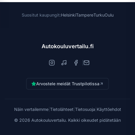
Suositut kaupungit:
Helsinki
Tampere
Turku
Oulu
Autokouluvertailu.fi
|
Arvostele meidät Trustpilotissa
Näin vertailemme
|
Tietolähteet
|
Tietosuoja
|
Käyttöehdot
©
2026
Autokouluvertailu. Kaikki oikeudet pidätetään