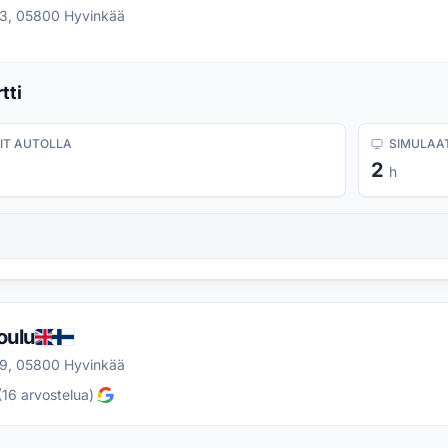
3, 05800 Hyvinkää
tti
IT AUTOLLA
SIMULAAT
2
h
oulu
9, 05800 Hyvinkää
(
16
arvostelua
)