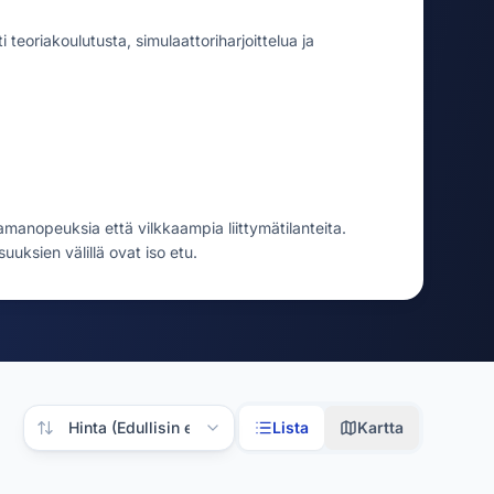
 teoriakoulutusta, simulaattoriharjoittelua ja
ajamanopeuksia että vilkkaampia liittymätilanteita.
uksien välillä ovat iso etu.
Järjestä tulokset
Lista
Kartta