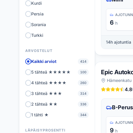
Kurdi
Persia
AJOTUNN
6
h
Sorania
Turkki
14
h ajotuntia
ARVOSTELUT
Kaikki arviot
414
Epic Autok
5 tähteä ★★★★★
100
Hämeenkatu 
4 tähteä ★★★★
260
4.8
3 tähteä ★★★
314
2 tähteä ★★
336
B-Perus
1 tähti ★
344
AJOTUNN
9
LÄPÄISYPROSENTTI
h