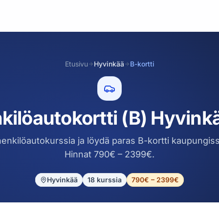
Etusivu
Hyvinkää
B-kortti
kilöautokortti (B) Hyvinkä
 henkilöautokurssia ja löydä paras B-kortti kaupungis
Hinnat 790€ – 2399€.
Hyvinkää
18
kurssia
790€ – 2399€