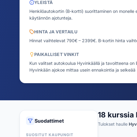
YLEISTÄ
Henkilöautokortin (B-kortti) suorittaminen on monelle en
käytännön ajotunteja.
HINTA JA VERTAILU
Hinnat vaihtelevat 790€ – 2399€.
B-kortin hinta vaih
PAIKALLISET VINKIT
Kun valitset autokoulua Hyvinkäällä ja tavoitteena on B-
Hyvinkään ajokoe mittaa usein ennakointia ja selkeää r
18 kurssia 
Suodattimet
Tulokset haulle
Hyv
SUOSITUT KAUPUNGIT