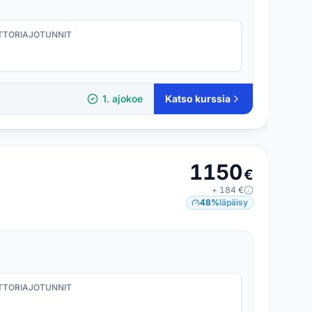
TORI­AJOTUNNIT
1. ajokoe
Katso kurssia
1150
€
+
184
€
48
%
läpäisy
TORI­AJOTUNNIT