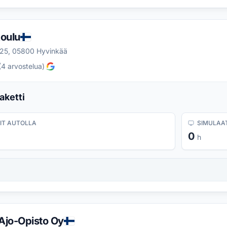
koulu
25, 05800 Hyvinkää
(
4
arvostelua
)
aketti
IT AUTOLLA
SIMULAAT
0
h
Ajo-Opisto Oy