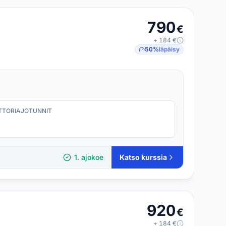
790
€
+
184
€
50
%
läpäisy
TORI­AJOTUNNIT
1. ajokoe
Katso kurssia
920
€
+
184
€