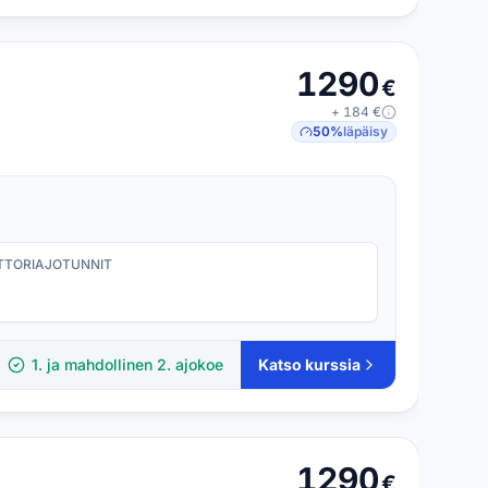
1290
€
+
184
€
50
%
läpäisy
TORI­AJOTUNNIT
1. ja mahdollinen 2. ajokoe
Katso kurssia
1290
€