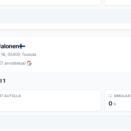
Jalonen
 18, 05400 Tuusula
(
7
arvostelua
)
 1
IT AUTOLLA
SIMULAAT
0
h