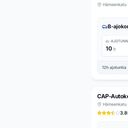
Hämeenkatu 
B-ajokor
AJOTUNN
10
h
12
h ajotuntia
CAP-Autok
Hämeenkatu 
3.8