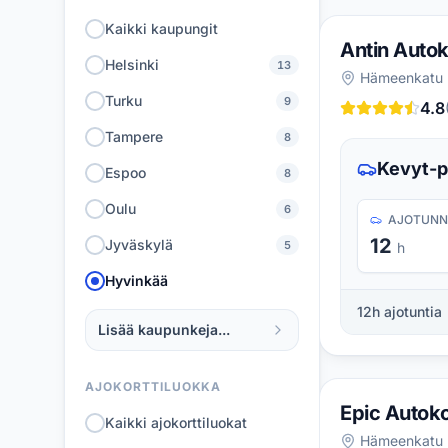
Kaikki kaupungit
Antin Auto
Helsinki
13
Hämeenkatu 
Turku
9
4.8
Tampere
8
Kevyt-p
Espoo
8
Oulu
6
AJOTUNN
12
Jyväskylä
5
h
Hyvinkää
12
h ajotuntia
Lisää kaupunkeja...
AJOKORTTILUOKKA
Epic Autok
Kaikki ajokorttiluokat
Hämeenkatu 