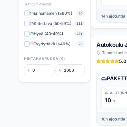
Traficom-tilastot
Erinomainen (≥60%)
30
14
h ajotuntia
Kiitettävä (50-59%)
111
Hyvä (40-49%)
231
Tyydyttävä (<40%)
Autokoulu 
26
Tammistontie
HINTAHAARUKKA (€)
5.0
–
€
€
PAKETTI
AJOTUNN
10
h
10
h ajotuntia