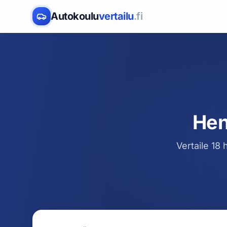
Autokoulu
vertailu
.fi
Hen
Vertaile 18