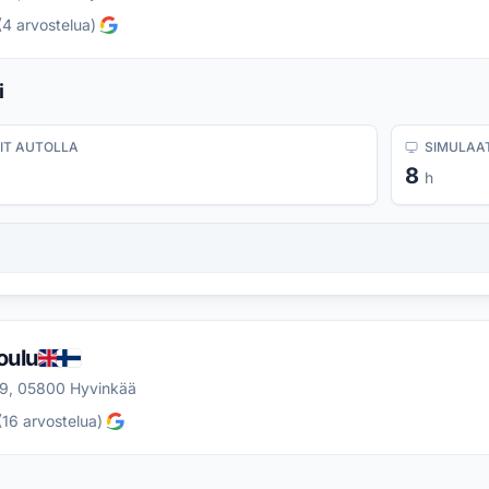
(
4
arvostelua
)
i
IT AUTOLLA
SIMULAAT
8
h
oulu
9, 05800 Hyvinkää
(
16
arvostelua
)