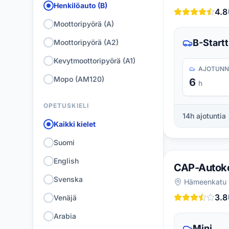
Henkilöauto (B)
4.8
Moottoripyörä (A)
B-Startt
Moottoripyörä (A2)
Kevytmoottoripyörä (A1)
AJOTUNN
Mopo (AM120)
6
h
OPETUSKIELI
14
h ajotuntia
Kaikki kielet
Suomi
English
CAP-Autok
Svenska
Hämeenkatu 
3.8
Venäjä
Arabia
Mini