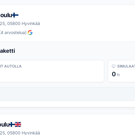
koulu
25, 05800 Hyvinkää
(
4
arvostelua
)
aketti
IT AUTOLLA
SIMULAAT
0
h
oulu
25, 05800 Hyvinkää