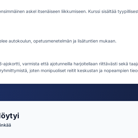
simmäinen askel itsenäiseen liikkumiseen. Kurssi sisältää tyypillisesti
telee autokoulun, opetusmenetelmän ja lisätuntien mukaan.
ajokortti, varmista että ajotunneilla harjoitellaan riittävästi sekä ta
yhmittymistä, joten monipuoliset reitit keskustan ja nopeampien tieosu
löytyi
inkää