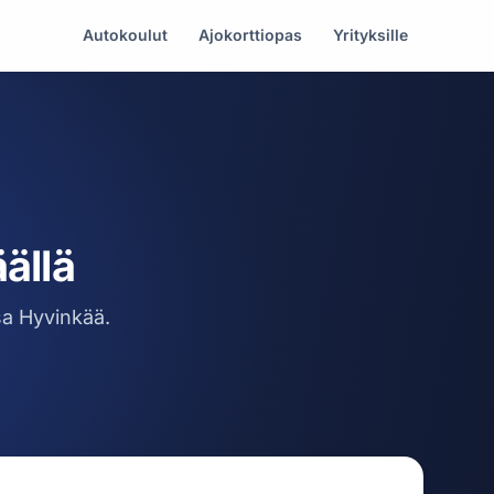
Autokoulut
Ajokorttiopas
Yrityksille
ällä
sa Hyvinkää.