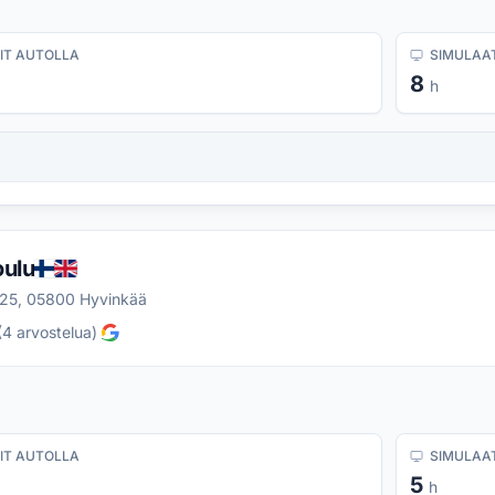
IT AUTOLLA
SIMULAAT
8
h
oulu
25, 05800 Hyvinkää
(
4
arvostelua
)
IT AUTOLLA
SIMULAAT
5
h