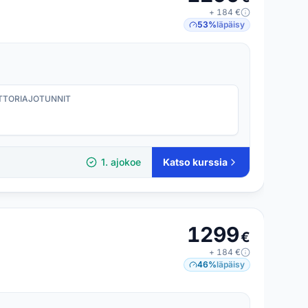
+
184
€
53
%
läpäisy
TORI­AJOTUNNIT
1. ajokoe
Katso kurssia
1299
€
+
184
€
46
%
läpäisy