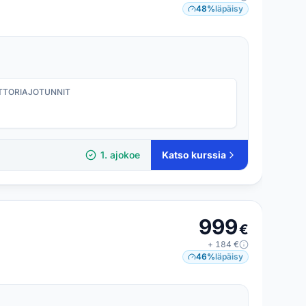
48
%
läpäisy
TORI­AJOTUNNIT
1. ajokoe
Katso kurssia
999
€
+
184
€
46
%
läpäisy