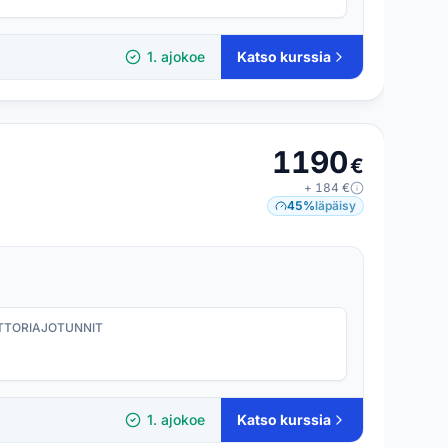
1. ajokoe
Katso kurssia
1190
€
+
184
€
45
%
läpäisy
TORI­AJOTUNNIT
1. ajokoe
Katso kurssia