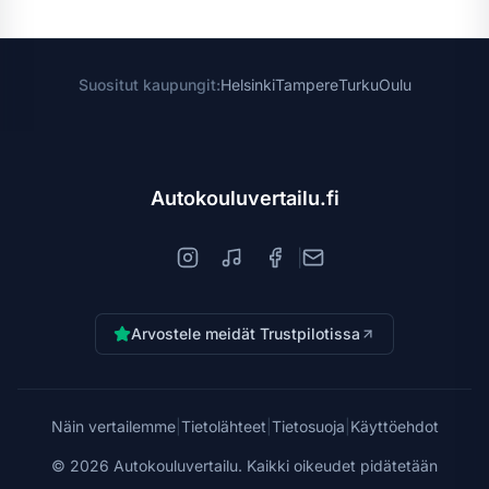
Suositut kaupungit:
Helsinki
Tampere
Turku
Oulu
Autokouluvertailu.fi
|
Arvostele meidät Trustpilotissa
Näin vertailemme
|
Tietolähteet
|
Tietosuoja
|
Käyttöehdot
©
2026
Autokouluvertailu. Kaikki oikeudet pidätetään