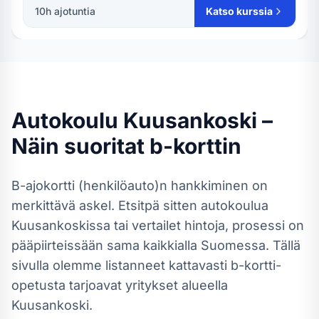
10
h ajotuntia
Katso kurssia
Autokoulu
Kuusankoski
–
Näin suoritat
b-kortti
n
B-ajokortti (henkilöauto)
n hankkiminen on
merkittävä askel. Etsitpä sitten autokoulua
Kuusankoskissa
tai vertailet hintoja, prosessi on
pääpiirteissään sama kaikkialla Suomessa.
Tällä
sivulla olemme listanneet kattavasti b-kortti-
opetusta tarjoavat yritykset alueella
Kuusankoski.