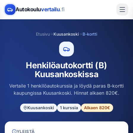
Autokoulu
vertailu
.fi
Etusivu
Kuusankoski
B-kortti
Henkilöautokortti (B)
Kuusankoskissa
Vertaile 1 henkilöautokurssia ja löydä paras B-kortti
kaupungissa Kuusankoski. Hinnat alkaen 820€.
Kuusankoski
1
kurssia
Alkaen 820€
YLEISTÄ