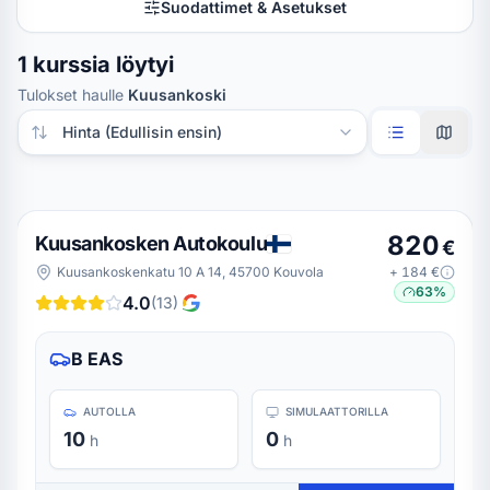
Suodattimet & Asetukset
1 kurssia löytyi
Tulokset haulle
Kuusankoski
Järjestä tulokset
820
Kuusankosken Autokoulu
€
Kuusankoskenkatu 10 A 14, 45700 Kouvola
+
184
€
63
%
4.0
(
13
)
B EAS
AUTOLLA
SIMULAATTORILLA
10
0
h
h