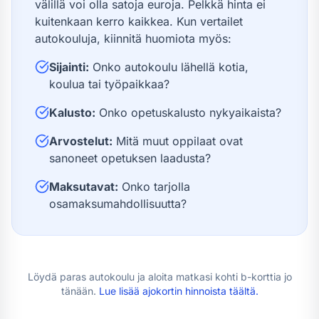
välillä voi olla satoja euroja. Pelkkä hinta ei
kuitenkaan kerro kaikkea. Kun vertailet
autokouluja, kiinnitä huomiota myös:
Sijainti:
Onko autokoulu lähellä kotia,
koulua tai työpaikkaa?
Kalusto:
Onko opetuskalusto nykyaikaista?
Arvostelut:
Mitä muut oppilaat ovat
sanoneet opetuksen laadusta?
Maksutavat:
Onko tarjolla
osamaksumahdollisuutta?
Löydä paras autokoulu ja aloita matkasi kohti
b-kortti
a jo
tänään.
Lue lisää
ajokortin hinnoista
täältä.