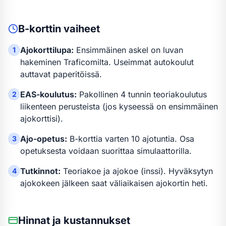
B-kortti
n vaiheet
Ajokorttilupa:
Ensimmäinen askel on luvan
1
hakeminen Traficomilta. Useimmat autokoulut
auttavat paperitöissä.
EAS-koulutus:
Pakollinen 4 tunnin teoriakoulutus
2
liikenteen perusteista (jos kyseessä on ensimmäinen
ajokorttisi).
Ajo-opetus:
B-kortti
a varten
10 ajotuntia
.
Osa
3
opetuksesta voidaan suorittaa simulaattorilla.
Tutkinnot:
Teoriakoe ja ajokoe (inssi). Hyväksytyn
4
ajokokeen jälkeen saat väliaikaisen ajokortin heti.
Hinnat ja kustannukset