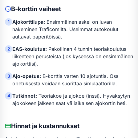
B-kortti
n vaiheet
Ajokorttilupa:
Ensimmäinen askel on luvan
1
hakeminen Traficomilta. Useimmat autokoulut
auttavat paperitöissä.
EAS-koulutus:
Pakollinen 4 tunnin teoriakoulutus
2
liikenteen perusteista (jos kyseessä on ensimmäinen
ajokorttisi).
Ajo-opetus:
B-kortti
a varten
10 ajotuntia
.
Osa
3
opetuksesta voidaan suorittaa simulaattorilla.
Tutkinnot:
Teoriakoe ja ajokoe (inssi). Hyväksytyn
4
ajokokeen jälkeen saat väliaikaisen ajokortin heti.
Hinnat ja kustannukset