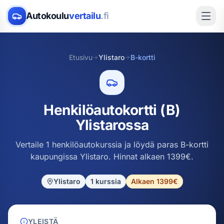
Autokoulu
vertailu
.fi
Etusivu
Ylistaro
B-kortti
Henkilöautokortti (B)
Ylistarossa
Vertaile 1 henkilöautokurssia ja löydä paras B-kortti
kaupungissa Ylistaro. Hinnat alkaen 1399€.
Ylistaro
1
kurssia
Alkaen 1399€
YLEISTÄ