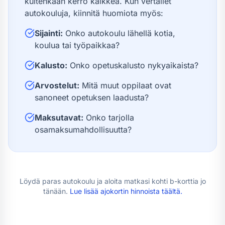
kuitenkaan kerro kaikkea. Kun vertailet
autokouluja, kiinnitä huomiota myös:
Sijainti:
Onko autokoulu lähellä kotia,
koulua tai työpaikkaa?
Kalusto:
Onko opetuskalusto nykyaikaista?
Arvostelut:
Mitä muut oppilaat ovat
sanoneet opetuksen laadusta?
Maksutavat:
Onko tarjolla
osamaksumahdollisuutta?
Löydä paras autokoulu ja aloita matkasi kohti
b-kortti
a jo
tänään.
Lue lisää
ajokortin hinnoista
täältä.