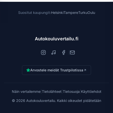
Suositut kaupungit:
Helsinki
Tampere
Turku
Oulu
Autokouluvertailu.fi
|
Arvostele meidät Trustpilotissa
Näin vertailemme
|
Tietolähteet
|
Tietosuoja
|
Käyttöehdot
©
2026
Autokouluvertailu. Kaikki oikeudet pidätetään