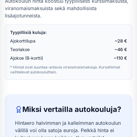
Autokoulun hinta koostuu tyypillisesti kurssimaksusta,
viranomaismaksuista sekä mahdollisista
lisäajotunneista.
Tyypillisiä kuluja:
Ajokorttilupa
~28 €
Teoriakoe
~46 €
Ajokoe (B-kortti)
~110 €
* Hinnat ovat suuntaa-antavia viranomaismaksuja. Kurssihinnat
vaihtelevat autokouluittain.
Miksi vertailla autokouluja?
Hintaero halvimman ja kalleimman autokoulun
välillä voi olla satoja euroja. Pelkkä hinta ei