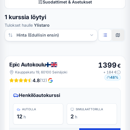
Suodattimet & Asetukset
1 kurssia löytyi
Tulokset haulle
Ylistaro
Järjestä tulokset
1399
Epic Autokoulu
€
Kauppakatu 19, 60100 Seinäjoki
+
184
€
48
%
4.8
(
12
)
Henkilöautokurssi
AUTOLLA
SIMULAATTORILLA
12
2
h
h