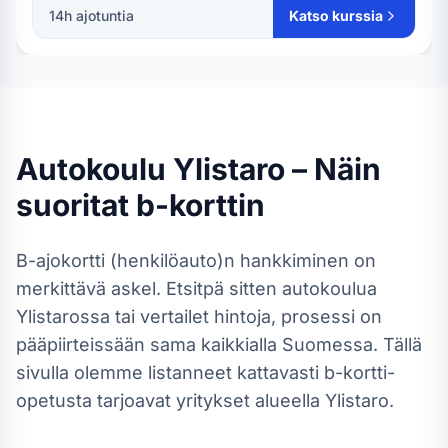
14
h ajotuntia
Katso kurssia
Autokoulu
Ylistaro
– Näin
suoritat
b-kortti
n
B-ajokortti (henkilöauto)
n hankkiminen on
merkittävä askel. Etsitpä sitten autokoulua
Ylistarossa
tai vertailet hintoja, prosessi on
pääpiirteissään sama kaikkialla Suomessa.
Tällä
sivulla olemme listanneet kattavasti b-kortti-
opetusta tarjoavat yritykset alueella Ylistaro.