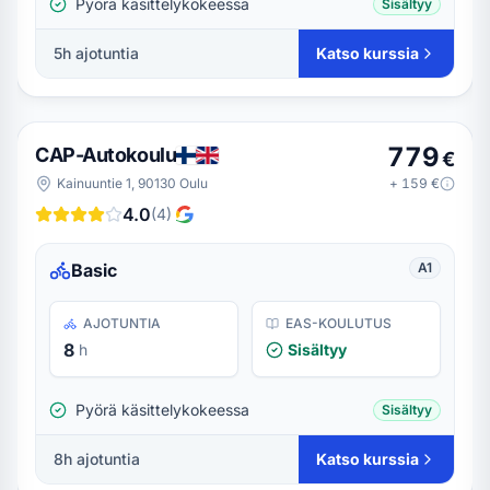
Pyörä käsittelykokeessa
Sisältyy
5
h ajotuntia
Katso kurssia
779
CAP-Autokoulu
€
Kainuuntie 1, 90130 Oulu
+
159
€
4.0
(
4
)
Basic
A1
AJOTUNTIA
EAS-KOULUTUS
8
h
Sisältyy
Pyörä käsittelykokeessa
Sisältyy
8
h ajotuntia
Katso kurssia