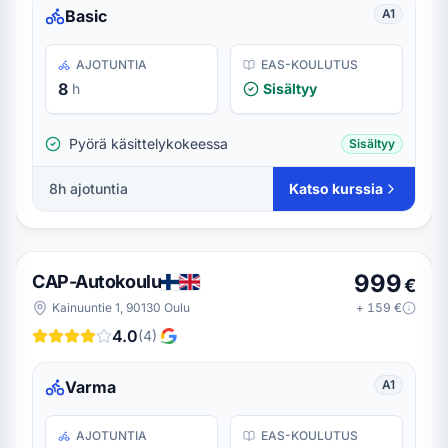
Basic
A1
AJOTUNTIA
EAS-KOULUTUS
8
h
Sisältyy
Pyörä käsittelykokeessa
Sisältyy
8
h ajotuntia
Katso kurssia
999
CAP-Autokoulu
€
Kainuuntie 1, 90130 Oulu
+
159
€
4.0
(
4
)
Varma
A1
AJOTUNTIA
EAS-KOULUTUS