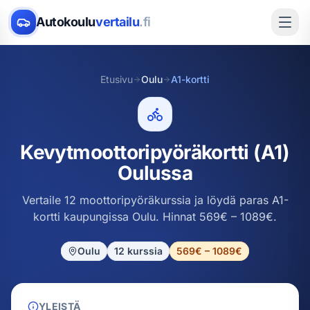
Autokoulu
vertailu
.fi
Etusivu
Oulu
A1-kortti
Kevytmoottoripyöräkortti (A1)
Oulussa
Vertaile 12 moottoripyöräkurssia ja löydä paras A1-
kortti kaupungissa Oulu. Hinnat 569€ – 1089€.
Oulu
12
kurssia
569€ – 1089€
YLEISTÄ