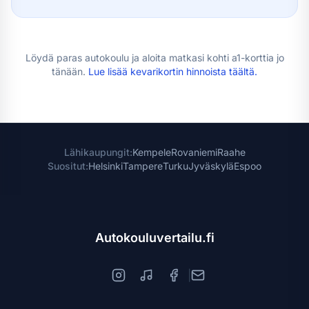
Löydä paras autokoulu ja aloita matkasi kohti
a1-kortti
a jo
tänään.
Lue lisää
kevarikortin hinnoista
täältä.
Lähikaupungit:
Kempele
Rovaniemi
Raahe
Suositut:
Helsinki
Tampere
Turku
Jyväskylä
Espoo
Autokouluvertailu.fi
|