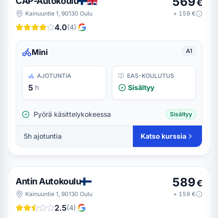
569
CAP-Autokoulu
€
Kainuuntie 1, 90130 Oulu
+
159
€
4.0
(
4
)
Mini
A1
AJOTUNTIA
EAS-KOULUTUS
5
h
Sisältyy
Pyörä käsittelykokeessa
Sisältyy
5
h ajotuntia
Katso kurssia
589
Antin Autokoulu
€
Kainuuntie 1, 90130 Oulu
+
159
€
2.5
(
4
)