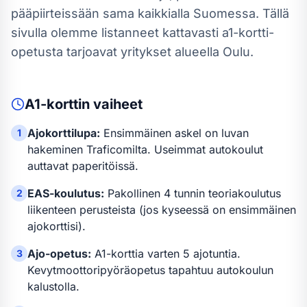
pääpiirteissään sama kaikkialla Suomessa.
Tällä
sivulla olemme listanneet kattavasti a1-kortti-
opetusta tarjoavat yritykset alueella Oulu.
A1-kortti
n vaiheet
Ajokorttilupa:
Ensimmäinen askel on luvan
1
hakeminen Traficomilta. Useimmat autokoulut
auttavat paperitöissä.
EAS-koulutus:
Pakollinen 4 tunnin teoriakoulutus
2
liikenteen perusteista (jos kyseessä on ensimmäinen
ajokorttisi).
Ajo-opetus:
A1-kortti
a varten
5 ajotuntia
.
3
Kevytmoottoripyöräopetus tapahtuu autokoulun
kalustolla.