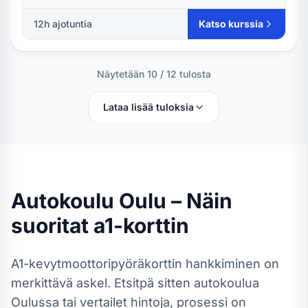
12
h ajotuntia
Katso kurssia
Näytetään
10
/
12
tulosta
Lataa lisää tuloksia
Autokoulu
Oulu
– Näin
suoritat
a1-kortti
n
A1-kevytmoottoripyöräkortti
n hankkiminen on
merkittävä askel. Etsitpä sitten autokoulua
Oulussa
tai vertailet hintoja, prosessi on