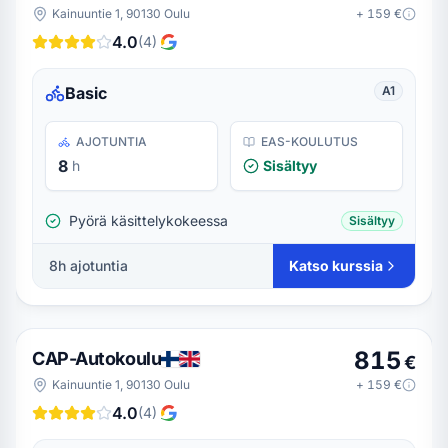
Kainuuntie 1, 90130 Oulu
+
159
€
4.0
(
4
)
Basic
A1
AJOTUNTIA
EAS-KOULUTUS
8
h
Sisältyy
Pyörä käsittelykokeessa
Sisältyy
8
h ajotuntia
Katso kurssia
815
CAP-Autokoulu
€
Kainuuntie 1, 90130 Oulu
+
159
€
4.0
(
4
)