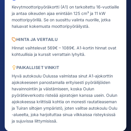
Kevytmoottoripyöräkortti (A1) on tarkoitettu 16-vuotiaille
ja antaa oikeuden ajaa enintään 125 cm³ ja 11 kW
moottoripyörillä. Se on suosittu valinta nuorille, jotka
haluavat kokemusta moottoripyöräilystä.
HINTA JA VERTAILU
Hinnat vaihtelevat 569€ – 1089€.
A1-kortin hinnat ovat
kohtuullisia ja kurssit verrattain lyhyitä.
PAIKALLISET VINKIT
Hyvä autokoulu Oulussa valmistaa sinut A1-ajokorttin
ajokokeeseen panostamalla erityisesti pyöräilijöiden
havainnointiin ja väistämiseen, koska Oulun
pyörätieverkosto risteää ajoratojen kanssa usein. Oulun
ajokokeessa kriittisiä kohtia on monesti rautatieaseman
ja Tuiran siltojen ympäristö, joten valitse autokoulu Oulu
-alueelta, joka harjoituttaa sinua vilkkaissa risteyksissä
ja sujuvissa liittymisissä.