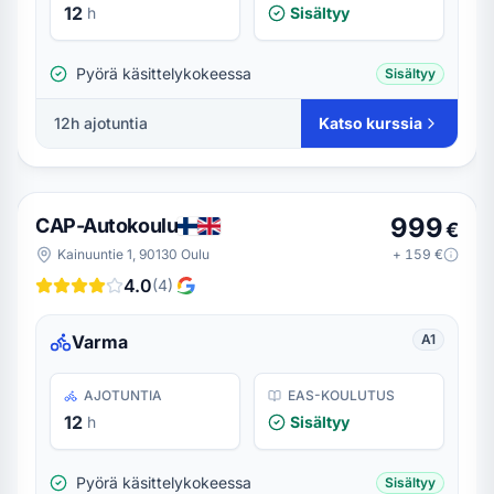
12
h
Sisältyy
Pyörä käsittelykokeessa
Sisältyy
12
h ajotuntia
Katso kurssia
999
CAP-Autokoulu
€
Kainuuntie 1, 90130 Oulu
+
159
€
4.0
(
4
)
Varma
A1
AJOTUNTIA
EAS-KOULUTUS
12
h
Sisältyy
Pyörä käsittelykokeessa
Sisältyy