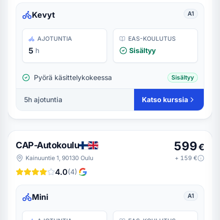
Kevyt
A1
AJOTUNTIA
EAS-KOULUTUS
5
h
Sisältyy
Pyörä käsittelykokeessa
Sisältyy
5
h ajotuntia
Katso kurssia
599
CAP-Autokoulu
€
Kainuuntie 1, 90130 Oulu
+
159
€
4.0
(
4
)
Mini
A1