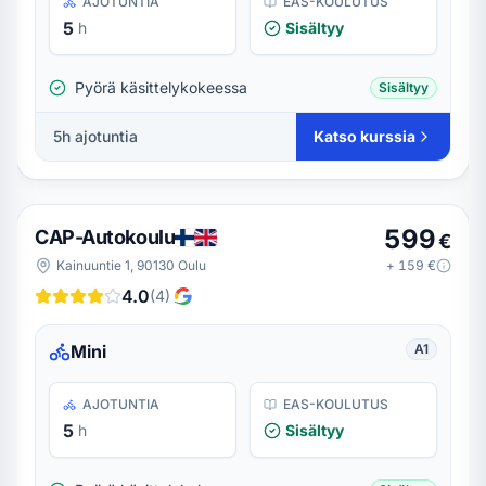
AJOTUNTIA
EAS-KOULUTUS
5
h
Sisältyy
Pyörä käsittelykokeessa
Sisältyy
5
h ajotuntia
Katso kurssia
599
CAP-Autokoulu
€
Kainuuntie 1, 90130 Oulu
+
159
€
4.0
(
4
)
Mini
A1
AJOTUNTIA
EAS-KOULUTUS
5
h
Sisältyy