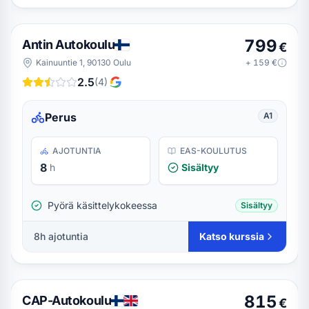
799
Antin Autokoulu
€
Kainuuntie 1, 90130 Oulu
+
159
€
2.5
(
4
)
Perus
A1
AJOTUNTIA
EAS-KOULUTUS
8
h
Sisältyy
Pyörä käsittelykokeessa
Sisältyy
8
h ajotuntia
Katso kurssia
815
CAP-Autokoulu
€