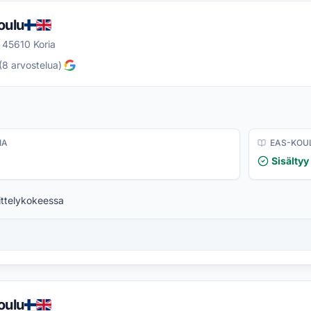
oulu
 45610 Koria
(
8
arvostelua
)
IA
EAS-KOU
Sisältyy
ittelykokeessa
oulu