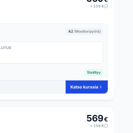
+
159
€
A2
(Moottoripyörä)
LUTUS
Sisältyy
Katso kurssia
569
€
+
159
€