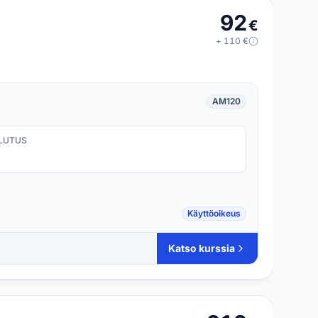
92
€
+
110
€
AM120
LUTUS
Käyttöoikeus
Katso kurssia