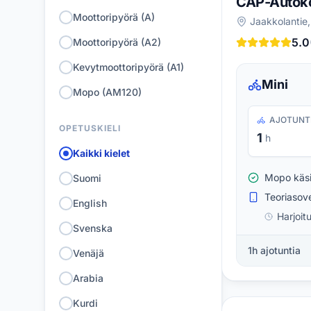
CAP-Autok
Moottoripyörä (A)
Jaakkolantie,
5.0
Moottoripyörä (A2)
Kevytmoottoripyörä (A1)
Mini
Mopo (AM120)
AJOTUNT
OPETUSKIELI
1
h
Kaikki kielet
Mopo käsi
Suomi
Teoriasove
English
Harjoit
Svenska
1h ajotuntia
Venäjä
Arabia
Kurdi