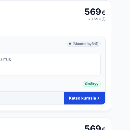
569
€
+
159
€
A
(Moottoripyörä)
LUTUS
Sisältyy
Katso kurssia
569
€