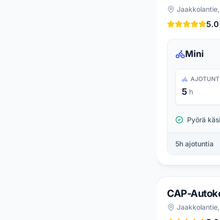
Jaakkolantie,
5.0
Mini
AJOTUNT
5
h
Pyörä käs
5
h ajotuntia
CAP-Autok
Jaakkolantie,