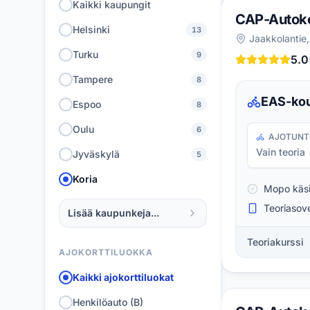
Kaikki kaupungit
CAP-Autok
Helsinki
13
Jaakkolantie,
Turku
9
5.0
Tampere
8
EAS-kou
Espoo
8
Oulu
6
AJOTUNT
Vain teoria
Jyväskylä
5
Koria
Mopo käsi
Teoriasove
Lisää kaupunkeja...
Teoriakurssi
AJOKORTTILUOKKA
Kaikki ajokorttiluokat
Henkilöauto (B)