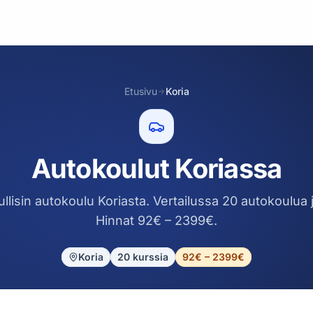
Etusivu
Koria
Autokoulut Koriassa
llisin autokoulu Koriasta. Vertailussa 20 autokoulua j
Hinnat 92€ – 2399€.
Koria
20
kurssia
92€ – 2399€