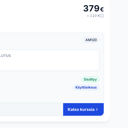
379
€
+
110
€
AM120
LUTUS
Sisältyy
Käyttöoikeus
Katso kurssia