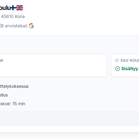
oulu
 45610 Koria
(
8
arvostelua
)
IA
EAS-KOU
Sisältyy
ttelykokeessa
llus
uskoe:
15 min