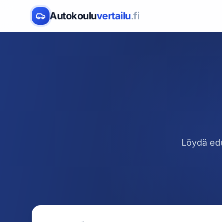
Autokoulu
vertailu
.fi
Löydä edu