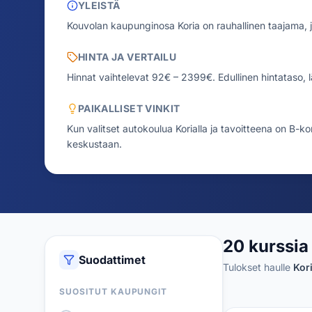
YLEISTÄ
Kouvolan kaupunginosa Koria on rauhallinen taajama, j
HINTA JA VERTAILU
Hinnat vaihtelevat 92€ – 2399€.
Edullinen hintataso, 
PAIKALLISET VINKIT
Kun valitset autokoulua Korialla ja tavoitteena on B-kor
keskustaan.
20 kurssia 
Suodattimet
Tulokset haulle
Kor
SUOSITUT KAUPUNGIT