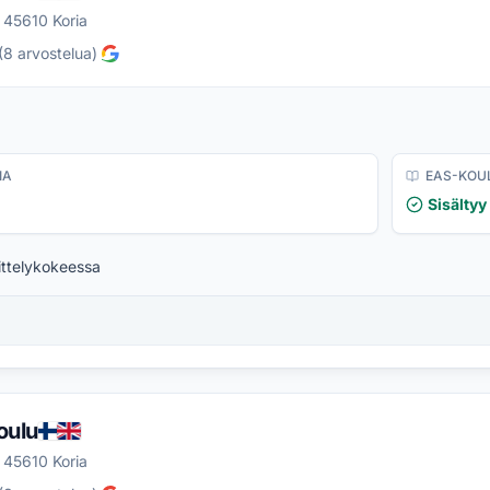
 45610 Koria
(
8
arvostelua
)
IA
EAS-KOU
Sisältyy
ittelykokeessa
oulu
 45610 Koria