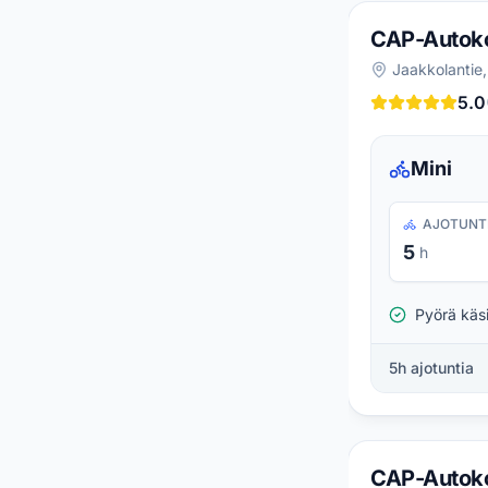
CAP-Autok
Jaakkolantie,
5.0
Mini
AJOTUNT
5
h
Pyörä käs
5
h ajotuntia
CAP-Autok