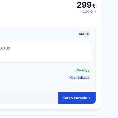
299
€
+
110
€
AM120
LUTUS
Sisältyy
Käyttöoikeus
Katso kurssia