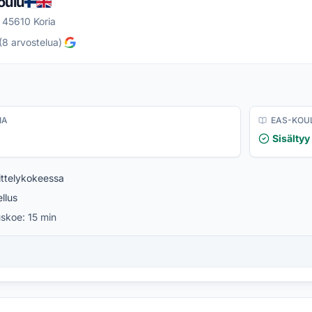
oulu
 45610 Koria
(
8
arvostelua
)
IA
EAS-KOU
Sisältyy
ttelykokeessa
llus
uskoe:
15 min