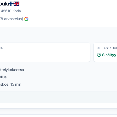
oulu
 45610 Koria
(
8
arvostelua
)
IA
EAS-KOU
Sisältyy
ttelykokeessa
llus
uskoe:
15 min