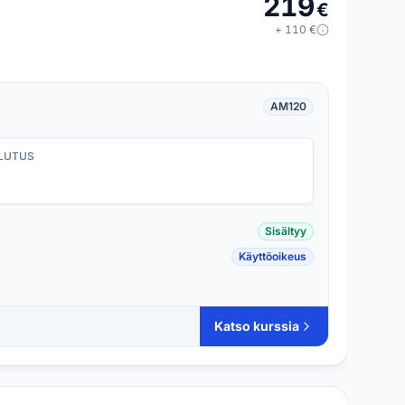
219
€
+
110
€
AM120
LUTUS
Sisältyy
Käyttöoikeus
Katso kurssia