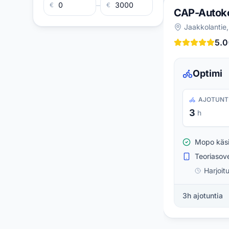
–
€
€
CAP-Autok
Jaakkolantie,
5.0
Optimi
AJOTUNT
3
h
Mopo käsi
Teoriasove
Harjoit
3h ajotuntia