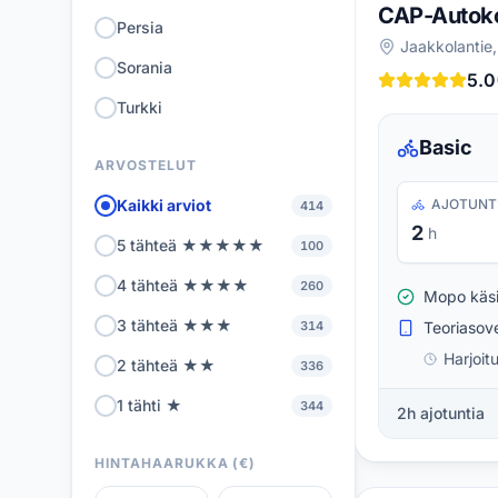
CAP-Autok
Persia
Jaakkolantie,
Sorania
5.0
Turkki
Basic
ARVOSTELUT
Kaikki arviot
AJOTUNT
414
2
h
5 tähteä ★★★★★
100
4 tähteä ★★★★
260
Mopo käsi
3 tähteä ★★★
314
Teoriasove
Harjoit
2 tähteä ★★
336
1 tähti ★
344
2h ajotuntia
HINTAHAARUKKA (€)