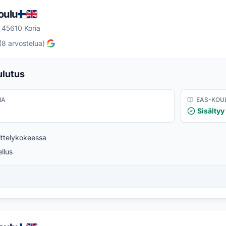
oulu
 45610 Koria
(
8
arvostelua
)
lutus
IA
EAS-KOU
Sisältyy
ttelykokeessa
llus