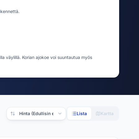
ikennettä.
illa väylillä. Korian ajokoe voi suuntautua myös
Järjestä tulokset
Lista
Kartta