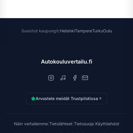
Suositut kaupungit:
Helsinki
Tampere
Turku
Oulu
Autokouluvertailu.fi
|
Arvostele meidät Trustpilotissa
Näin vertailemme
|
Tietolähteet
|
Tietosuoja
|
Käyttöehdot