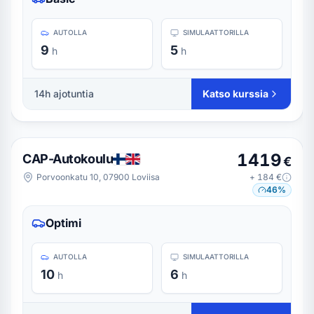
AUTOLLA
SIMULAATTORILLA
9
5
h
h
14
h ajotuntia
Katso kurssia
1419
CAP-Autokoulu
€
Porvoonkatu 10, 07900 Loviisa
+
184
€
46
%
Optimi
AUTOLLA
SIMULAATTORILLA
10
6
h
h