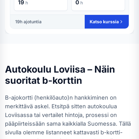
19
0
h
h
19
h ajotuntia
Katso kurssia
Autokoulu
Loviisa
– Näin
suoritat
b-kortti
n
B-ajokortti (henkilöauto)
n hankkiminen on
merkittävä askel. Etsitpä sitten autokoulua
Loviisassa
tai vertailet hintoja, prosessi on
pääpiirteissään sama kaikkialla Suomessa.
Tällä
sivulla olemme listanneet kattavasti b-kortti-