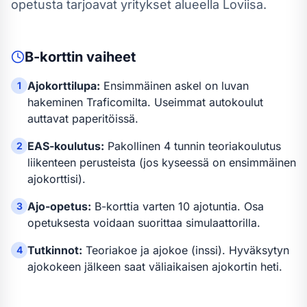
opetusta tarjoavat yritykset alueella Loviisa.
B-kortti
n vaiheet
Ajokorttilupa:
Ensimmäinen askel on luvan
1
hakeminen Traficomilta. Useimmat autokoulut
auttavat paperitöissä.
EAS-koulutus:
Pakollinen 4 tunnin teoriakoulutus
2
liikenteen perusteista (jos kyseessä on ensimmäinen
ajokorttisi).
Ajo-opetus:
B-kortti
a varten
10 ajotuntia
.
Osa
3
opetuksesta voidaan suorittaa simulaattorilla.
Tutkinnot:
Teoriakoe ja ajokoe (inssi). Hyväksytyn
4
ajokokeen jälkeen saat väliaikaisen ajokortin heti.