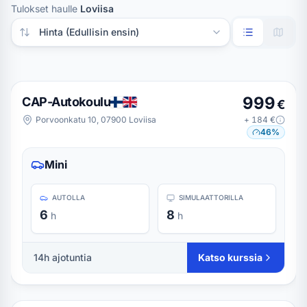
Tulokset haulle
Loviisa
Järjestä tulokset
999
CAP-Autokoulu
€
Porvoonkatu 10, 07900 Loviisa
+
184
€
46
%
Mini
AUTOLLA
SIMULAATTORILLA
6
8
h
h
14
h ajotuntia
Katso kurssia