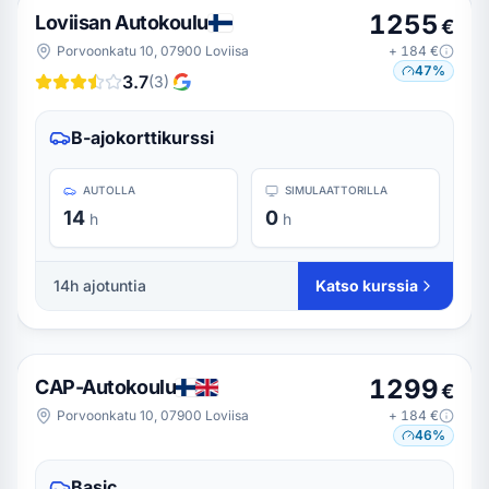
1255
Loviisan Autokoulu
€
Porvoonkatu 10, 07900 Loviisa
+
184
€
47
%
3.7
(
3
)
B-ajokorttikurssi
AUTOLLA
SIMULAATTORILLA
14
0
h
h
14
h ajotuntia
Katso kurssia
1299
CAP-Autokoulu
€
Porvoonkatu 10, 07900 Loviisa
+
184
€
46
%
Basic