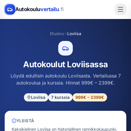
Autokoulu
vertailu
.fi
Etusivu
Loviisa
Autokoulut Loviisassa
Löydä edullisin autokoulu Loviisasta. Vertailussa 7
autokoulua ja kurssia. Hinnat 999€ – 2399€.
Loviisa
7
kurssia
999€ – 2399€
YLEISTÄ
Kaksikielinen Loviisa on historiallinen rannikkokaupunki,