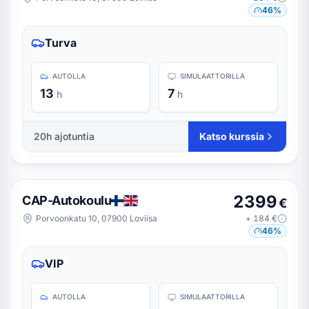
46
%
Turva
AUTOLLA
SIMULAATTORILLA
13
7
h
h
20
h ajotuntia
Katso kurssia
2399
CAP-Autokoulu
€
Porvoonkatu 10, 07900 Loviisa
+
184
€
46
%
VIP
AUTOLLA
SIMULAATTORILLA