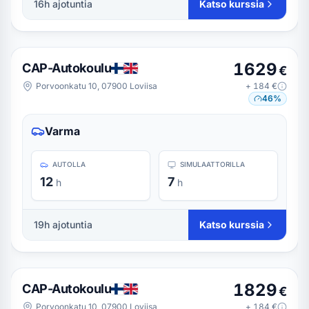
16
h ajotuntia
Katso kurssia
1629
CAP-Autokoulu
€
Porvoonkatu 10, 07900 Loviisa
+
184
€
46
%
Varma
AUTOLLA
SIMULAATTORILLA
12
7
h
h
19
h ajotuntia
Katso kurssia
1829
CAP-Autokoulu
€
Porvoonkatu 10, 07900 Loviisa
+
184
€