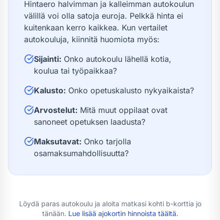
Hintaero halvimman ja kalleimman autokoulun
välillä voi olla satoja euroja. Pelkkä hinta ei
kuitenkaan kerro kaikkea. Kun vertailet
autokouluja, kiinnitä huomiota myös:
Sijainti:
Onko autokoulu lähellä kotia,
koulua tai työpaikkaa?
Kalusto:
Onko opetuskalusto nykyaikaista?
Arvostelut:
Mitä muut oppilaat ovat
sanoneet opetuksen laadusta?
Maksutavat:
Onko tarjolla
osamaksumahdollisuutta?
Löydä paras autokoulu ja aloita matkasi kohti
b-kortti
a jo
tänään.
Lue lisää
ajokortin hinnoista
täältä.