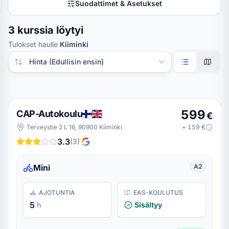
Suodattimet & Asetukset
3 kurssia löytyi
Tulokset haulle
Kiiminki
Järjestä tulokset
599
CAP-Autokoulu
€
Terveystie 2 L 16, 90900 Kiiminki
+
159
€
3.3
(
3
)
Mini
A2
AJOTUNTIA
EAS-KOULUTUS
5
h
Sisältyy