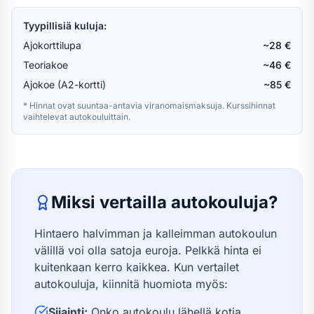
Tyypillisiä kuluja:
Ajokorttilupa
~28 €
Teoriakoe
~46 €
Ajokoe (A2-kortti)
~85 €
* Hinnat ovat suuntaa-antavia viranomaismaksuja. Kurssihinnat
vaihtelevat autokouluittain.
Miksi vertailla autokouluja?
Hintaero halvimman ja kalleimman autokoulun
välillä voi olla satoja euroja. Pelkkä hinta ei
kuitenkaan kerro kaikkea. Kun vertailet
autokouluja, kiinnitä huomiota myös:
Sijainti:
Onko autokoulu lähellä kotia,