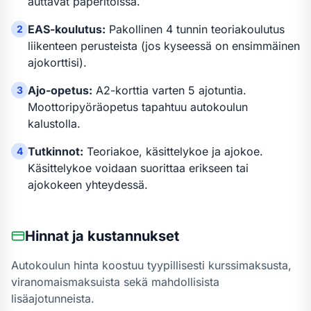
auttavat paperitöissä.
EAS-koulutus:
Pakollinen 4 tunnin teoriakoulutus
2
liikenteen perusteista (jos kyseessä on ensimmäinen
ajokorttisi).
Ajo-opetus:
A2-kortti
a varten
5 ajotuntia
.
3
Moottoripyöräopetus tapahtuu autokoulun
kalustolla.
Tutkinnot:
Teoriakoe, käsittelykoe ja ajokoe.
4
Käsittelykoe voidaan suorittaa erikseen tai
ajokokeen yhteydessä.
Hinnat ja kustannukset
Autokoulun hinta koostuu tyypillisesti kurssimaksusta,
viranomaismaksuista sekä mahdollisista
lisäajotunneista.