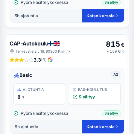
Pyörä käsittelykokeessa
Sisältyy
5
h ajotuntia
Katso kurssia
815
CAP-Autokoulu
€
Terveystie 2 L 16, 90900 Kiiminki
+
159
€
3.3
(
3
)
Basic
A2
AJOTUNTIA
EAS-KOULUTUS
8
h
Sisältyy
Pyörä käsittelykokeessa
Sisältyy
8
h ajotuntia
Katso kurssia