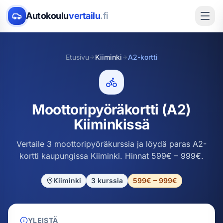
Autokoulu
vertailu
.fi
Etusivu
Kiiminki
A2-kortti
Moottoripyöräkortti (A2)
Kiiminkissä
Vertaile 3 moottoripyöräkurssia ja löydä paras A2-
kortti kaupungissa Kiiminki. Hinnat 599€ – 999€.
Kiiminki
3
kurssia
599€ – 999€
YLEISTÄ