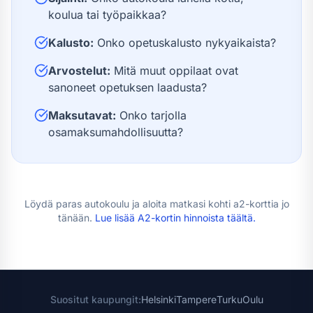
koulua tai työpaikkaa?
Kalusto:
Onko opetuskalusto nykyaikaista?
Arvostelut:
Mitä muut oppilaat ovat
sanoneet opetuksen laadusta?
Maksutavat:
Onko tarjolla
osamaksumahdollisuutta?
Löydä paras autokoulu ja aloita matkasi kohti
a2-kortti
a jo
tänään.
Lue lisää
A2-kortin hinnoista
täältä.
Suositut kaupungit:
Helsinki
Tampere
Turku
Oulu