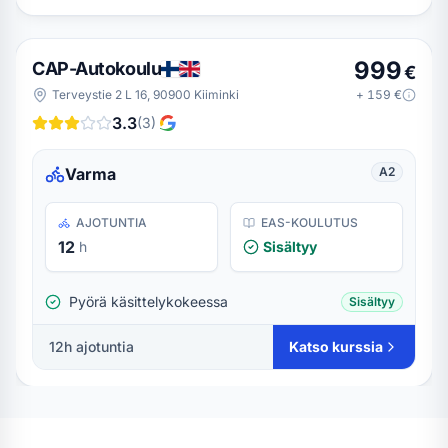
999
CAP-Autokoulu
€
Terveystie 2 L 16, 90900 Kiiminki
+
159
€
3.3
(
3
)
Varma
A2
AJOTUNTIA
EAS-KOULUTUS
12
h
Sisältyy
Pyörä käsittelykokeessa
Sisältyy
12
h ajotuntia
Katso kurssia