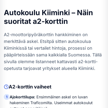
Autokoulu
Kiiminki
– Näin
suoritat
a2-kortti
n
A2-moottoripyöräkortti
n hankkiminen on
merkittävä askel. Etsitpä sitten autokoulua
Kiiminkissä
tai vertailet hintoja, prosessi on
pääpiirteissään sama kaikkialla Suomessa.
Tällä
sivulla olemme listanneet kattavasti a2-kortti-
opetusta tarjoavat yritykset alueella Kiiminki.
A2-kortti
n vaiheet
Ajokorttilupa:
Ensimmäinen askel on luvan
1
hakeminen Traficomilta. Useimmat autokoulut