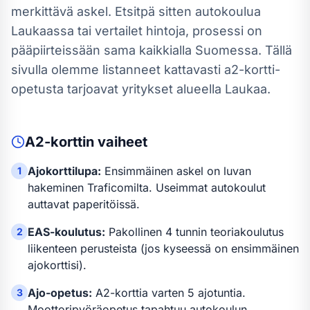
merkittävä askel. Etsitpä sitten autokoulua
Laukaassa
tai vertailet hintoja, prosessi on
pääpiirteissään sama kaikkialla Suomessa.
Tällä
sivulla olemme listanneet kattavasti a2-kortti-
opetusta tarjoavat yritykset alueella Laukaa.
A2-kortti
n vaiheet
Ajokorttilupa:
Ensimmäinen askel on luvan
1
hakeminen Traficomilta. Useimmat autokoulut
auttavat paperitöissä.
EAS-koulutus:
Pakollinen 4 tunnin teoriakoulutus
2
liikenteen perusteista (jos kyseessä on ensimmäinen
ajokorttisi).
Ajo-opetus:
A2-kortti
a varten
5 ajotuntia
.
3
Moottoripyöräopetus tapahtuu autokoulun