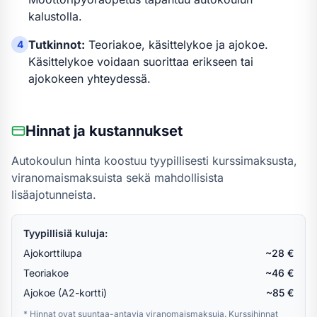
kalustolla.
Tutkinnot:
Teoriakoe, käsittelykoe ja ajokoe.
4
Käsittelykoe voidaan suorittaa erikseen tai
ajokokeen yhteydessä.
Hinnat ja kustannukset
Autokoulun hinta koostuu tyypillisesti kurssimaksusta,
viranomaismaksuista sekä mahdollisista
lisäajotunneista.
Tyypillisiä kuluja:
Ajokorttilupa
~28 €
Teoriakoe
~46 €
Ajokoe (A2-kortti)
~85 €
* Hinnat ovat suuntaa-antavia viranomaismaksuja. Kurssihinnat