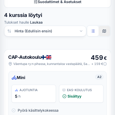
Suodattimet & Asetukset
4 kurssia löytyi
Tulokset haulle
Laukaa
Järjestä tulokset
459
CAP-Autokoulu
€
Väentupa ry:n pihassa, kunnantaloa vastapäätä, Saravedentie 1, 41340 Laukaa
+
159
€
Mini
A2
AJOTUNTIA
EAS-KOULUTUS
5
h
Sisältyy
Pyörä käsittelykokeessa