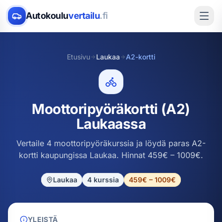
Autokoulu
vertailu
.fi
Etusivu
Laukaa
A2-kortti
Moottoripyöräkortti (A2)
Laukaassa
Vertaile 4 moottoripyöräkurssia ja löydä paras A2-
kortti kaupungissa Laukaa. Hinnat 459€ – 1009€.
Laukaa
4
kurssia
459€ – 1009€
YLEISTÄ