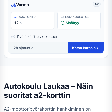
Varma
A2
AJOTUNTIA
EAS-KOULUTUS
12
h
Sisältyy
Pyörä käsittelykokeessa
12
h ajotuntia
Katso kurssia
Autokoulu
Laukaa
– Näin
suoritat
a2-kortti
n
A2-moottoripyöräkortti
n hankkiminen on