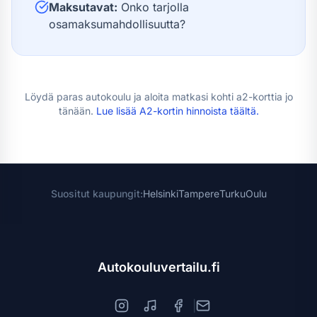
Maksutavat:
Onko tarjolla
osamaksumahdollisuutta?
Löydä paras autokoulu ja aloita matkasi kohti
a2-kortti
a jo
tänään.
Lue lisää
A2-kortin hinnoista
täältä.
Suositut kaupungit:
Helsinki
Tampere
Turku
Oulu
Autokouluvertailu.fi
|