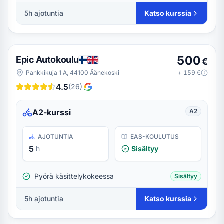
5
h ajotuntia
Katso kurssia
500
Epic Autokoulu
€
Pankkikuja 1 A, 44100 Äänekoski
+
159
€
4.5
(
26
)
A2-kurssi
A2
AJOTUNTIA
EAS-KOULUTUS
5
h
Sisältyy
Pyörä käsittelykokeessa
Sisältyy
5
h ajotuntia
Katso kurssia