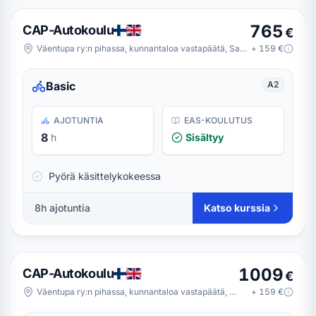
765
CAP-Autokoulu
€
Väentupa ry:n pihassa, kunnantaloa vastapäätä, Saravedentie 1, 41340 Laukaa
+
159
€
Basic
A2
AJOTUNTIA
EAS-KOULUTUS
8
h
Sisältyy
Pyörä käsittelykokeessa
8
h ajotuntia
Katso kurssia
1009
CAP-Autokoulu
€
Väentupa ry:n pihassa, kunnantaloa vastapäätä, Saravedentie 1, 41340 Laukaa
+
159
€