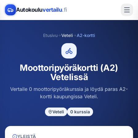
Autokoulu
vertailu
.fi
Etusivu
Veteli
A2-kortti
Moottoripyöräkortti (A2)
Vetelissä
Vertaile 0 moottoripyöräkurssia ja löydä paras A2-
kortti kaupungissa Veteli.
Veteli
0
kurssia
YLEISTÄ