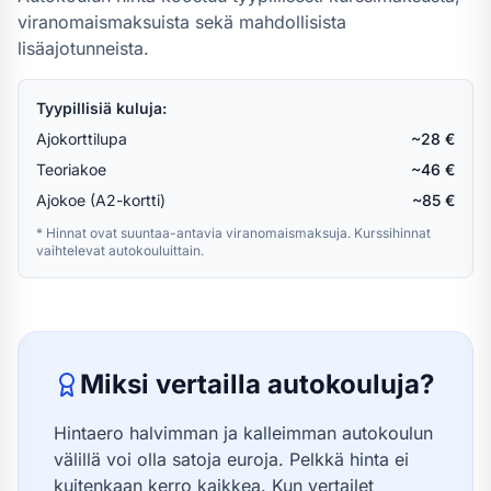
viranomaismaksuista sekä mahdollisista
lisäajotunneista.
Tyypillisiä kuluja:
Ajokorttilupa
~28 €
Teoriakoe
~46 €
Ajokoe (A2-kortti)
~85 €
* Hinnat ovat suuntaa-antavia viranomaismaksuja. Kurssihinnat
vaihtelevat autokouluittain.
Miksi vertailla autokouluja?
Hintaero halvimman ja kalleimman autokoulun
välillä voi olla satoja euroja. Pelkkä hinta ei
kuitenkaan kerro kaikkea. Kun vertailet