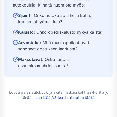
autokouluja, kiinnitä huomiota myös:
Sijainti:
Onko autokoulu lähellä kotia,
koulua tai työpaikkaa?
Kalusto:
Onko opetuskalusto nykyaikaista?
Arvostelut:
Mitä muut oppilaat ovat
sanoneet opetuksen laadusta?
Maksutavat:
Onko tarjolla
osamaksumahdollisuutta?
Löydä paras autokoulu ja aloita matkasi kohti
a2-kortti
a jo
tänään.
Lue lisää
A2-kortin hinnoista
täältä.