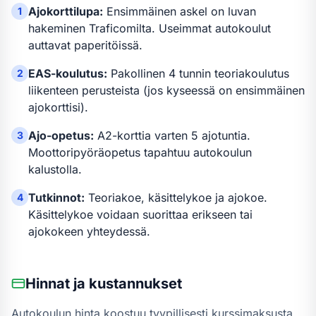
Ajokorttilupa:
Ensimmäinen askel on luvan
1
hakeminen Traficomilta. Useimmat autokoulut
auttavat paperitöissä.
EAS-koulutus:
Pakollinen 4 tunnin teoriakoulutus
2
liikenteen perusteista (jos kyseessä on ensimmäinen
ajokorttisi).
Ajo-opetus:
A2-kortti
a varten
5 ajotuntia
.
3
Moottoripyöräopetus tapahtuu autokoulun
kalustolla.
Tutkinnot:
Teoriakoe, käsittelykoe ja ajokoe.
4
Käsittelykoe voidaan suorittaa erikseen tai
ajokokeen yhteydessä.
Hinnat ja kustannukset
Autokoulun hinta koostuu tyypillisesti kurssimaksusta,