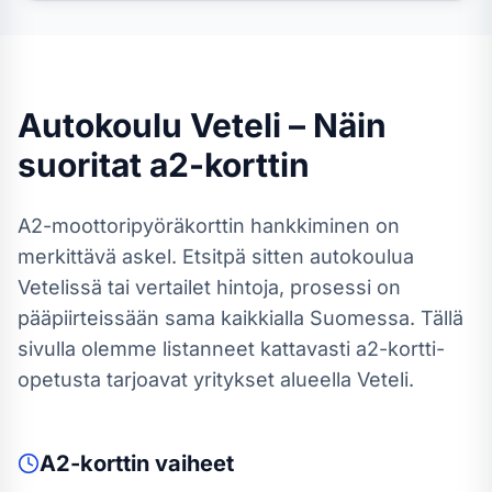
Autokoulu
Veteli
– Näin
suoritat
a2-kortti
n
A2-moottoripyöräkortti
n hankkiminen on
merkittävä askel. Etsitpä sitten autokoulua
Vetelissä
tai vertailet hintoja, prosessi on
pääpiirteissään sama kaikkialla Suomessa.
Tällä
sivulla olemme listanneet kattavasti a2-kortti-
opetusta tarjoavat yritykset alueella Veteli.
A2-kortti
n vaiheet