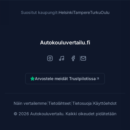
Suositut kaupungit:
Helsinki
Tampere
Turku
Oulu
Autokouluvertailu.fi
|
Arvostele meidät Trustpilotissa
Näin vertailemme
|
Tietolähteet
|
Tietosuoja
|
Käyttöehdot
©
2026
Autokouluvertailu. Kaikki oikeudet pidätetään