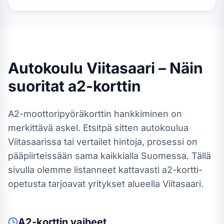
Autokoulu
Viitasaari
– Näin
suoritat
a2-kortti
n
A2-moottoripyöräkortti
n hankkiminen on
merkittävä askel. Etsitpä sitten autokoulua
Viitasaarissa
tai vertailet hintoja, prosessi on
pääpiirteissään sama kaikkialla Suomessa.
Tällä
sivulla olemme listanneet kattavasti a2-kortti-
opetusta tarjoavat yritykset alueella Viitasaari.
A2-kortti
n vaiheet