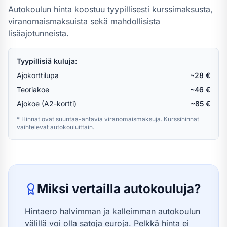
Autokoulun hinta koostuu tyypillisesti kurssimaksusta,
viranomaismaksuista sekä mahdollisista
lisäajotunneista.
Tyypillisiä kuluja:
Ajokorttilupa
~28 €
Teoriakoe
~46 €
Ajokoe (A2-kortti)
~85 €
* Hinnat ovat suuntaa-antavia viranomaismaksuja. Kurssihinnat
vaihtelevat autokouluittain.
Miksi vertailla autokouluja?
Hintaero halvimman ja kalleimman autokoulun
välillä voi olla satoja euroja. Pelkkä hinta ei