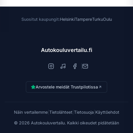
Suositut kaupungit:
Helsinki
Tampere
Turku
Oulu
Autokouluvertailu.fi
|
Arvostele meidät Trustpilotissa
Näin vertailemme
|
Tietolähteet
|
Tietosuoja
|
Käyttöehdot
©
2026
Autokouluvertailu. Kaikki oikeudet pidätetään