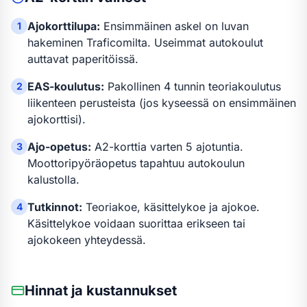
Ajokorttilupa:
Ensimmäinen askel on luvan
1
hakeminen Traficomilta. Useimmat autokoulut
auttavat paperitöissä.
EAS-koulutus:
Pakollinen 4 tunnin teoriakoulutus
2
liikenteen perusteista (jos kyseessä on ensimmäinen
ajokorttisi).
Ajo-opetus:
A2-kortti
a varten
5 ajotuntia
.
3
Moottoripyöräopetus tapahtuu autokoulun
kalustolla.
Tutkinnot:
Teoriakoe, käsittelykoe ja ajokoe.
4
Käsittelykoe voidaan suorittaa erikseen tai
ajokokeen yhteydessä.
Hinnat ja kustannukset