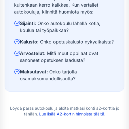
kuitenkaan kerro kaikkea. Kun vertailet
autokouluja, kiinnitä huomiota myös:
Sijainti:
Onko autokoulu lähellä kotia,
koulua tai työpaikkaa?
Kalusto:
Onko opetuskalusto nykyaikaista?
Arvostelut:
Mitä muut oppilaat ovat
sanoneet opetuksen laadusta?
Maksutavat:
Onko tarjolla
osamaksumahdollisuutta?
Löydä paras autokoulu ja aloita matkasi kohti
a2-kortti
a jo
tänään.
Lue lisää
A2-kortin hinnoista
täältä.