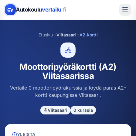
Autokoulu
vertailu
.fi
Etusivu
Viitasaari
A2-kortti
Moottoripyöräkortti (A2)
Viitasaarissa
Vertaile 0 moottoripyöräkurssia ja löydä paras A2-
kortti kaupungissa Viitasaari.
Viitasaari
0
kurssia
YLEISTÄ