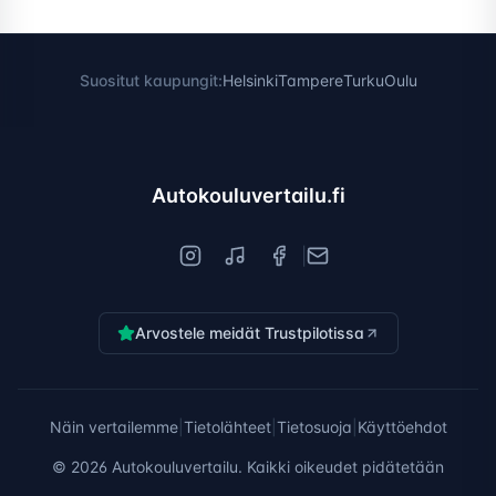
Suositut kaupungit:
Helsinki
Tampere
Turku
Oulu
Autokouluvertailu.fi
|
Arvostele meidät Trustpilotissa
Näin vertailemme
|
Tietolähteet
|
Tietosuoja
|
Käyttöehdot
©
2026
Autokouluvertailu. Kaikki oikeudet pidätetään