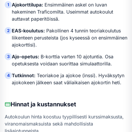
Ajokorttilupa:
Ensimmäinen askel on luvan
1
hakeminen Traficomilta. Useimmat autokoulut
auttavat paperitöissä.
EAS-koulutus:
Pakollinen 4 tunnin teoriakoulutus
2
liikenteen perusteista (jos kyseessä on ensimmäinen
ajokorttisi).
Ajo-opetus:
B-kortti
a varten
10 ajotuntia
.
Osa
3
opetuksesta voidaan suorittaa simulaattorilla.
Tutkinnot:
Teoriakoe ja ajokoe (inssi). Hyväksytyn
4
ajokokeen jälkeen saat väliaikaisen ajokortin heti.
Hinnat ja kustannukset
Autokoulun hinta koostuu tyypillisesti kurssimaksusta,
viranomaismaksuista sekä mahdollisista
lisäajotunneista.