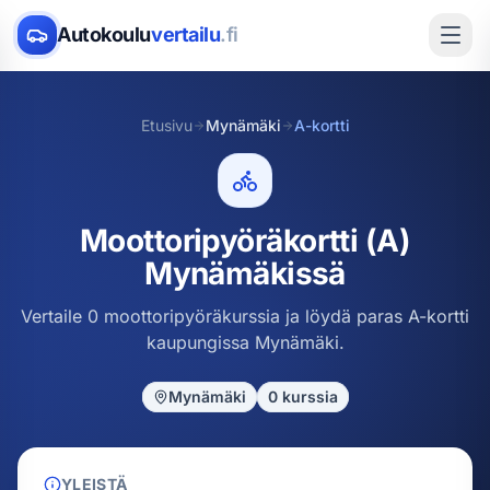
Autokoulu
vertailu
.fi
Etusivu
Mynämäki
A-kortti
Moottoripyöräkortti (A)
Mynämäkissä
Vertaile 0 moottoripyöräkurssia ja löydä paras A-kortti
kaupungissa Mynämäki.
Mynämäki
0
kurssia
YLEISTÄ