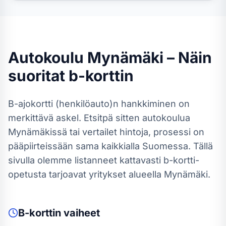
Autokoulu
Mynämäki
– Näin
suoritat
b-kortti
n
B-ajokortti (henkilöauto)
n hankkiminen on
merkittävä askel. Etsitpä sitten autokoulua
Mynämäkissä
tai vertailet hintoja, prosessi on
pääpiirteissään sama kaikkialla Suomessa.
Tällä
sivulla olemme listanneet kattavasti b-kortti-
opetusta tarjoavat yritykset alueella Mynämäki.
B-kortti
n vaiheet