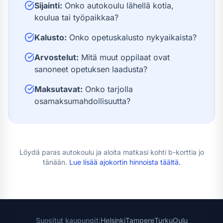
Sijainti:
Onko autokoulu lähellä kotia,
koulua tai työpaikkaa?
Kalusto:
Onko opetuskalusto nykyaikaista?
Arvostelut:
Mitä muut oppilaat ovat
sanoneet opetuksen laadusta?
Maksutavat:
Onko tarjolla
osamaksumahdollisuutta?
Löydä paras autokoulu ja aloita matkasi kohti
b-kortti
a jo
tänään.
Lue lisää
ajokortin hinnoista
täältä.
Suositut kaupungit:
Helsinki
Tampere
Turku
Oulu