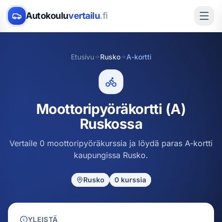
Autokoulu
vertailu
.fi
Etusivu
Rusko
A-kortti
Moottoripyöräkortti (A)
Ruskossa
Vertaile 0 moottoripyöräkurssia ja löydä paras A-kortti
kaupungissa Rusko.
Rusko
0
kurssia
YLEISTÄ