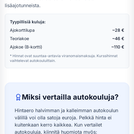
lisäajotunneista.
Tyypillisiä kuluja:
Ajokorttilupa
~28 €
Teoriakoe
~46 €
Ajokoe (B-kortti)
~110 €
* Hinnat ovat suuntaa-antavia viranomaismaksuja. Kurssihinnat
vaihtelevat autokouluittain.
Miksi vertailla autokouluja?
Hintaero halvimman ja kalleimman autokoulun
välillä voi olla satoja euroja. Pelkkä hinta ei
kuitenkaan kerro kaikkea. Kun vertailet
autokouluja, kiinnitä huomiota myös: