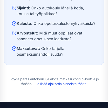
Sijainti:
Onko autokoulu lähellä kotia,
koulua tai työpaikkaa?
Kalusto:
Onko opetuskalusto nykyaikaista?
Arvostelut:
Mitä muut oppilaat ovat
sanoneet opetuksen laadusta?
Maksutavat:
Onko tarjolla
osamaksumahdollisuutta?
Löydä paras autokoulu ja aloita matkasi kohti
b-kortti
a jo
tänään.
Lue lisää
ajokortin hinnoista
täältä.