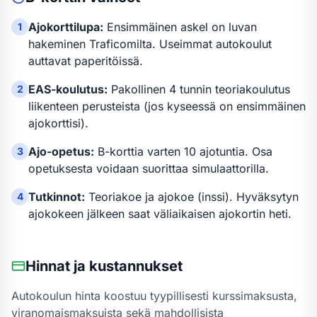
Ajokorttilupa:
Ensimmäinen askel on luvan
1
hakeminen Traficomilta. Useimmat autokoulut
auttavat paperitöissä.
EAS-koulutus:
Pakollinen 4 tunnin teoriakoulutus
2
liikenteen perusteista (jos kyseessä on ensimmäinen
ajokorttisi).
Ajo-opetus:
B-kortti
a varten
10 ajotuntia
.
Osa
3
opetuksesta voidaan suorittaa simulaattorilla.
Tutkinnot:
Teoriakoe ja ajokoe (inssi). Hyväksytyn
4
ajokokeen jälkeen saat väliaikaisen ajokortin heti.
Hinnat ja kustannukset
Autokoulun hinta koostuu tyypillisesti kurssimaksusta,
viranomaismaksuista sekä mahdollisista