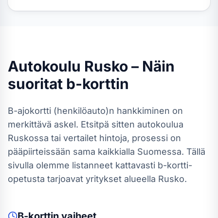
Autokoulu
Rusko
– Näin
suoritat
b-kortti
n
B-ajokortti (henkilöauto)
n hankkiminen on
merkittävä askel. Etsitpä sitten autokoulua
Ruskossa
tai vertailet hintoja, prosessi on
pääpiirteissään sama kaikkialla Suomessa.
Tällä
sivulla olemme listanneet kattavasti b-kortti-
opetusta tarjoavat yritykset alueella Rusko.
B-kortti
n vaiheet