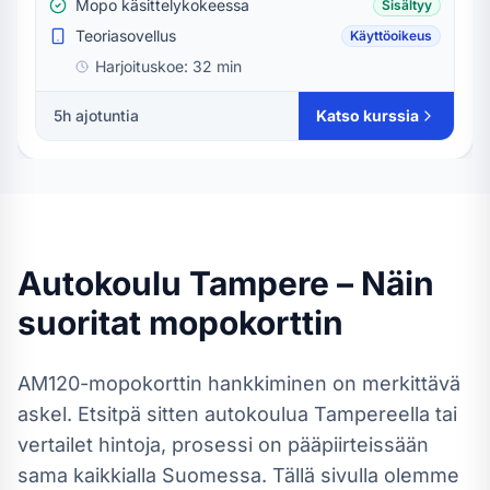
Mopo käsittelykokeessa
Sisältyy
Teoriasovellus
Käyttöoikeus
Harjoituskoe:
32 min
5h ajotuntia
Katso kurssia
Autokoulu
Tampere
– Näin
suoritat
mopokortti
n
AM120-mopokortti
n hankkiminen on merkittävä
askel. Etsitpä sitten autokoulua
Tampereella
tai
vertailet hintoja, prosessi on pääpiirteissään
sama kaikkialla Suomessa.
Tällä sivulla olemme