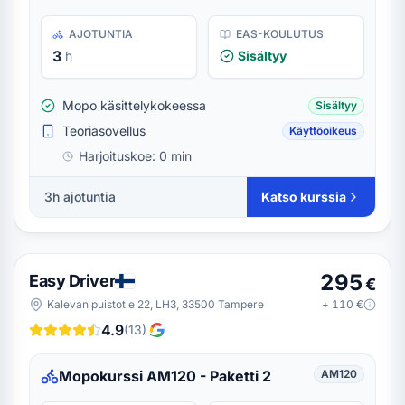
AJOTUNTIA
EAS-KOULUTUS
3
h
Sisältyy
Mopo käsittelykokeessa
Sisältyy
Teoriasovellus
Käyttöoikeus
Harjoituskoe:
0 min
3h ajotuntia
Katso kurssia
295
Easy Driver
€
Kalevan puistotie 22, LH3, 33500 Tampere
+
110
€
4.9
(
13
)
Mopokurssi AM120 - Paketti 2
AM120