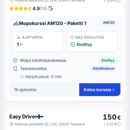
Kalevan puistotie 22, LH3, 33500 Tampere
+
110
€
4.9
(
13
)
Mopokurssi AM120 - Paketti 1
AM120
AJOTUNTIA
EAS-KOULUTUS
1
h
Sisältyy
Mopo käsittelykokeessa
Sisältyy
Teoriasovellus
Käyttöoikeus
Harjoituskoe:
0 min
1h ajotuntia
Katso kurssia
150
Easy Driver
€
Kalevan puistotie 22, LH3, 33500 Tampere
+
110
€