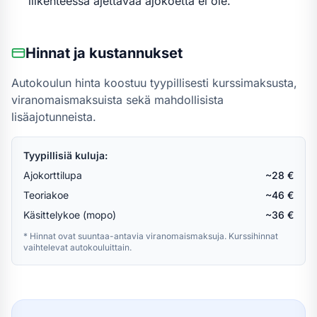
liikenteessä ajettavaa ajokoetta ei ole.
Hinnat ja kustannukset
Autokoulun hinta koostuu tyypillisesti kurssimaksusta,
viranomaismaksuista sekä mahdollisista
lisäajotunneista.
Tyypillisiä kuluja:
Ajokorttilupa
~28 €
Teoriakoe
~46 €
Käsittelykoe (mopo)
~36 €
* Hinnat ovat suuntaa-antavia viranomaismaksuja. Kurssihinnat
vaihtelevat autokouluittain.