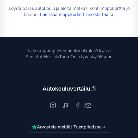
Löydä paras autokoulu ja aloita matkasi kohti
mopokortti
a jo
tänään.
Lue lisää
mopokortin hinnoista
täältä.
Lähikaupungit:
Hämeenlinna
Nokia
Ylöjärvi
Suositut:
Helsinki
Turku
Oulu
Jyväskylä
Espoo
Autokouluvertailu.fi
|
Arvostele meidät Trustpilotissa