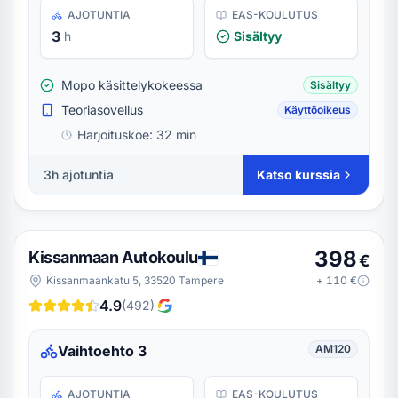
AJOTUNTIA
EAS-KOULUTUS
3
h
Sisältyy
Mopo käsittelykokeessa
Sisältyy
Teoriasovellus
Käyttöoikeus
Harjoituskoe:
32 min
3h ajotuntia
Katso kurssia
398
Kissanmaan Autokoulu
€
Kissanmaankatu 5, 33520 Tampere
+
110
€
4.9
(
492
)
Vaihtoehto 3
AM120
AJOTUNTIA
EAS-KOULUTUS