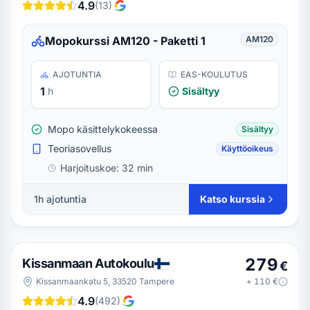
4.9
(
13
)
Mopokurssi AM120 - Paketti 1
AM120
AJOTUNTIA
EAS-KOULUTUS
1
h
Sisältyy
Mopo käsittelykokeessa
Sisältyy
Teoriasovellus
Käyttöoikeus
Harjoituskoe:
32 min
1h ajotuntia
Katso kurssia
279
Kissanmaan Autokoulu
€
Kissanmaankatu 5, 33520 Tampere
+
110
€
4.9
(
492
)