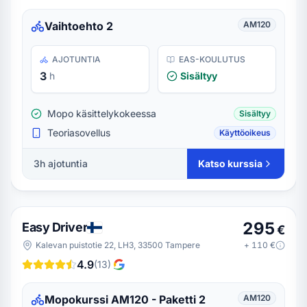
Vaihtoehto 2
AM120
AJOTUNTIA
EAS-KOULUTUS
3
h
Sisältyy
Mopo käsittelykokeessa
Sisältyy
Teoriasovellus
Käyttöoikeus
3h ajotuntia
Katso kurssia
295
Easy Driver
€
Kalevan puistotie 22, LH3, 33500 Tampere
+
110
€
4.9
(
13
)
Mopokurssi AM120 - Paketti 2
AM120