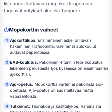
listanneet kattavasti mopokortti-opetusta
tarjoavat yritykset alueella Tampere.
Mopokortti
n vaiheet
Ajokorttilupa:
Ensimmäinen askel on luvan
1
hakeminen Traficomilta. Useimmat autokoulut
auttavat paperitöissä.
EAS-koulutus:
Pakollinen 4 tunnin teoriakoulutus
2
liikenteen perusteista (jos kyseessä on ensimmäinen
ajokorttisi).
Ajo-opetus:
Mopokortti
a varten
ei pakollista ajo-
3
opetusta
.
Ajo-opetus on suositeltavaa mutta
vapaaehtoista.
Tutkinnot:
Teoriakoe ja käsittelykoe. Varsinaista
4