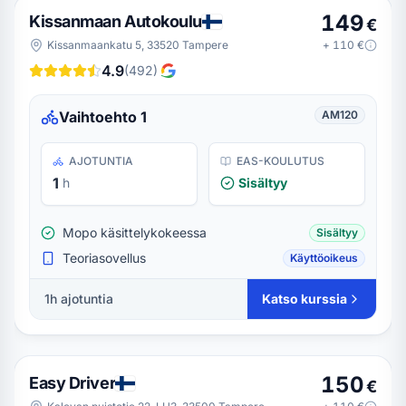
149
Kissanmaan Autokoulu
€
Kissanmaankatu 5, 33520 Tampere
+
110
€
4.9
(
492
)
Vaihtoehto 1
AM120
AJOTUNTIA
EAS-KOULUTUS
1
h
Sisältyy
Mopo käsittelykokeessa
Sisältyy
Teoriasovellus
Käyttöoikeus
1h ajotuntia
Katso kurssia
150
Easy Driver
€