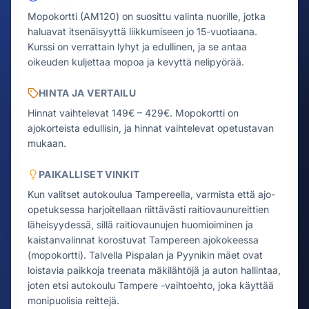
Mopokortti (AM120) on suosittu valinta nuorille, jotka
haluavat itsenäisyyttä liikkumiseen jo 15-vuotiaana.
Kurssi on verrattain lyhyt ja edullinen, ja se antaa
oikeuden kuljettaa mopoa ja kevyttä nelipyörää.
HINTA JA VERTAILU
Hinnat vaihtelevat 149€ – 429€.
Mopokortti on
ajokorteista edullisin, ja hinnat vaihtelevat opetustavan
mukaan.
PAIKALLISET VINKIT
Kun valitset autokoulua Tampereella, varmista että ajo-
opetuksessa harjoitellaan riittävästi raitiovaunureittien
läheisyydessä, sillä raitiovaunujen huomioiminen ja
kaistanvalinnat korostuvat Tampereen ajokokeessa
(mopokortti). Talvella Pispalan ja Pyynikin mäet ovat
loistavia paikkoja treenata mäkilähtöjä ja auton hallintaa,
joten etsi autokoulu Tampere -vaihtoehto, joka käyttää
monipuolisia reittejä.