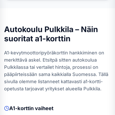
Autokoulu
Pulkkila
– Näin
suoritat
a1-kortti
n
A1-kevytmoottoripyöräkortti
n hankkiminen on
merkittävä askel. Etsitpä sitten autokoulua
Pulkkilassa
tai vertailet hintoja, prosessi on
pääpiirteissään sama kaikkialla Suomessa.
Tällä
sivulla olemme listanneet kattavasti a1-kortti-
opetusta tarjoavat yritykset alueella Pulkkila.
A1-kortti
n vaiheet