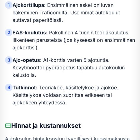
Ajokorttilupa:
Ensimmäinen askel on luvan
1
hakeminen Traficomilta. Useimmat autokoulut
auttavat paperitöissä.
EAS-koulutus:
Pakollinen 4 tunnin teoriakoulutus
2
liikenteen perusteista (jos kyseessä on ensimmäinen
ajokorttisi).
Ajo-opetus:
A1-kortti
a varten
5 ajotuntia
.
3
Kevytmoottoripyöräopetus tapahtuu autokoulun
kalustolla.
Tutkinnot:
Teoriakoe, käsittelykoe ja ajokoe.
4
Käsittelykoe voidaan suorittaa erikseen tai
ajokokeen yhteydessä.
Hinnat ja kustannukset
Autokoulun hinta koostuu tyypillisesti kurssimaksusta,