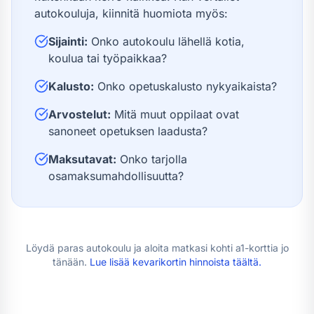
autokouluja, kiinnitä huomiota myös:
Sijainti:
Onko autokoulu lähellä kotia,
koulua tai työpaikkaa?
Kalusto:
Onko opetuskalusto nykyaikaista?
Arvostelut:
Mitä muut oppilaat ovat
sanoneet opetuksen laadusta?
Maksutavat:
Onko tarjolla
osamaksumahdollisuutta?
Löydä paras autokoulu ja aloita matkasi kohti
a1-kortti
a jo
tänään.
Lue lisää
kevarikortin hinnoista
täältä.