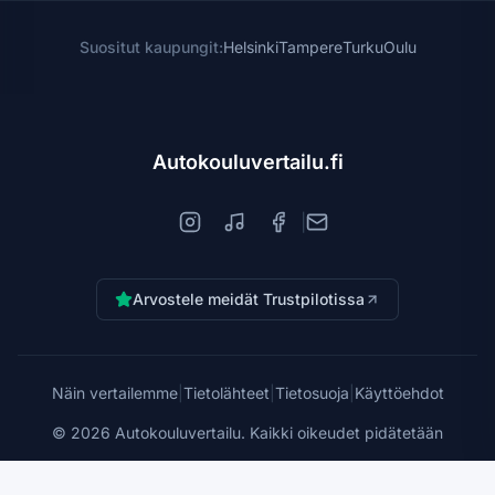
Suositut kaupungit:
Helsinki
Tampere
Turku
Oulu
Autokouluvertailu.fi
|
Arvostele meidät Trustpilotissa
Näin vertailemme
|
Tietolähteet
|
Tietosuoja
|
Käyttöehdot
©
2026
Autokouluvertailu. Kaikki oikeudet pidätetään