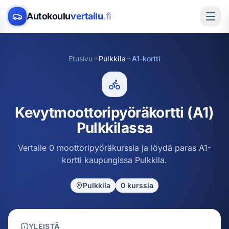
Autokoulu
vertailu
.fi
Etusivu
Pulkkila
A1-kortti
Kevytmoottoripyöräkortti (A1)
Pulkkilassa
Vertaile 0 moottoripyöräkurssia ja löydä paras A1-
kortti kaupungissa Pulkkila.
Pulkkila
0
kurssia
YLEISTÄ