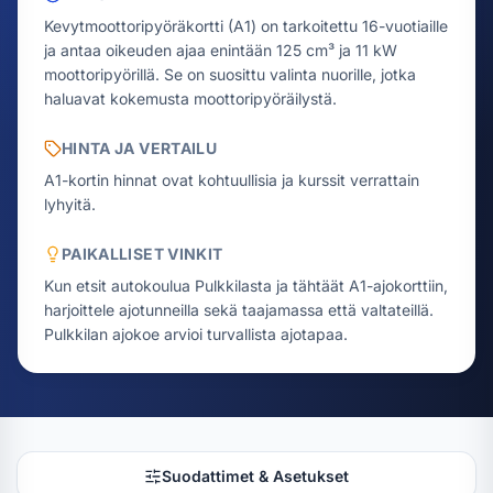
Kevytmoottoripyöräkortti (A1) on tarkoitettu 16-vuotiaille
ja antaa oikeuden ajaa enintään 125 cm³ ja 11 kW
moottoripyörillä. Se on suosittu valinta nuorille, jotka
haluavat kokemusta moottoripyöräilystä.
HINTA JA VERTAILU
A1-kortin hinnat ovat kohtuullisia ja kurssit verrattain
lyhyitä.
PAIKALLISET VINKIT
Kun etsit autokoulua Pulkkilasta ja tähtäät A1-ajokorttiin,
harjoittele ajotunneilla sekä taajamassa että valtateillä.
Pulkkilan ajokoe arvioi turvallista ajotapaa.
Suodattimet & Asetukset