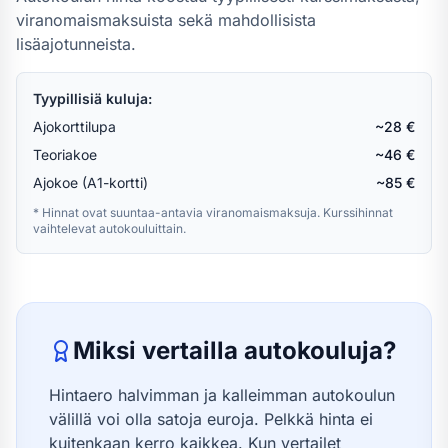
viranomaismaksuista sekä mahdollisista
lisäajotunneista.
Tyypillisiä kuluja:
Ajokorttilupa
~28 €
Teoriakoe
~46 €
Ajokoe (A1-kortti)
~85 €
* Hinnat ovat suuntaa-antavia viranomaismaksuja. Kurssihinnat
vaihtelevat autokouluittain.
Miksi vertailla autokouluja?
Hintaero halvimman ja kalleimman autokoulun
välillä voi olla satoja euroja. Pelkkä hinta ei
kuitenkaan kerro kaikkea. Kun vertailet