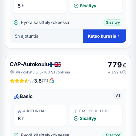
5
h
Sisältyy
Pyörä käsittelykokeessa
Sisältyy
5
h ajotuntia
Katso kurssia
779
CAP-Autokoulu
€
Kirkkokatu 5, 57100 Savonlinna
+
159
€
3.8
(
11
)
Basic
A1
AJOTUNTIA
EAS-KOULUTUS
8
h
Sisältyy
Pyörä käsittelykokeessa
Sisältyy