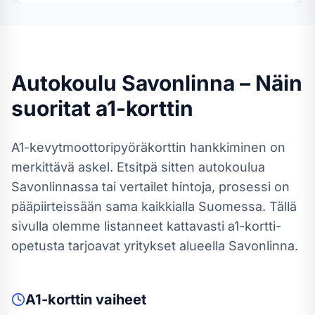
Autokoulu
Savonlinna
– Näin
suoritat
a1-kortti
n
A1-kevytmoottoripyöräkortti
n hankkiminen on
merkittävä askel. Etsitpä sitten autokoulua
Savonlinnassa
tai vertailet hintoja, prosessi on
pääpiirteissään sama kaikkialla Suomessa.
Tällä
sivulla olemme listanneet kattavasti a1-kortti-
opetusta tarjoavat yritykset alueella Savonlinna.
A1-kortti
n vaiheet