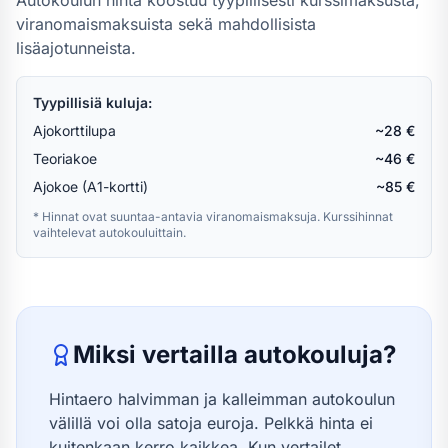
Autokoulun hinta koostuu tyypillisesti kurssimaksusta,
viranomaismaksuista sekä mahdollisista
lisäajotunneista.
Tyypillisiä kuluja:
Ajokorttilupa
~28 €
Teoriakoe
~46 €
Ajokoe (A1-kortti)
~85 €
* Hinnat ovat suuntaa-antavia viranomaismaksuja. Kurssihinnat
vaihtelevat autokouluittain.
Miksi vertailla autokouluja?
Hintaero halvimman ja kalleimman autokoulun
välillä voi olla satoja euroja. Pelkkä hinta ei
kuitenkaan kerro kaikkea. Kun vertailet