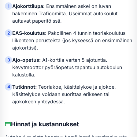
Ajokorttilupa:
Ensimmäinen askel on luvan
1
hakeminen Traficomilta. Useimmat autokoulut
auttavat paperitöissä.
EAS-koulutus:
Pakollinen 4 tunnin teoriakoulutus
2
liikenteen perusteista (jos kyseessä on ensimmäinen
ajokorttisi).
Ajo-opetus:
A1-kortti
a varten
5 ajotuntia
.
3
Kevytmoottoripyöräopetus tapahtuu autokoulun
kalustolla.
Tutkinnot:
Teoriakoe, käsittelykoe ja ajokoe.
4
Käsittelykoe voidaan suorittaa erikseen tai
ajokokeen yhteydessä.
Hinnat ja kustannukset