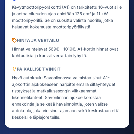
Kevytmoottoripyöräkortti (A1) on tarkoitettu 16-vuotiaille
ja antaa oikeuden ajaa enintään 125 cm³ ja 11 kW
moottoripyörillä. Se on suosittu valinta nuorille, jotka
haluavat kokemusta moottoripyöräilystä.
HINTA JA VERTAILU
Hinnat vaihtelevat 569€ – 1019€.
A1-kortin hinnat ovat
kohtuullisia ja kurssit verrattain lyhyitä.
PAIKALLISET VINKIT
Hyvä autokoulu Savonlinnassa valmistaa sinut A1-
ajokorttin ajokokeeseen harjoittelemalla siltayhteydet,
risteykset ja matkailusesongin vilkkaammat
liikennetilanteet. Savonlinnan ajokoe korostaa
ennakointia ja selkeää havainnointia, joten valitse
autokoulu, joka vie sinut ajamaan sekä keskustaan että
keskeisille läpiajoreiteille.