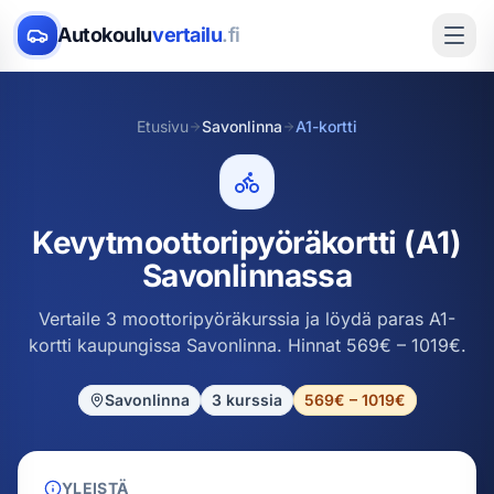
Autokoulu
vertailu
.fi
Etusivu
Savonlinna
A1-kortti
Kevytmoottoripyöräkortti (A1)
Savonlinnassa
Vertaile 3 moottoripyöräkurssia ja löydä paras A1-
kortti kaupungissa Savonlinna. Hinnat 569€ – 1019€.
Savonlinna
3
kurssia
569€ – 1019€
YLEISTÄ