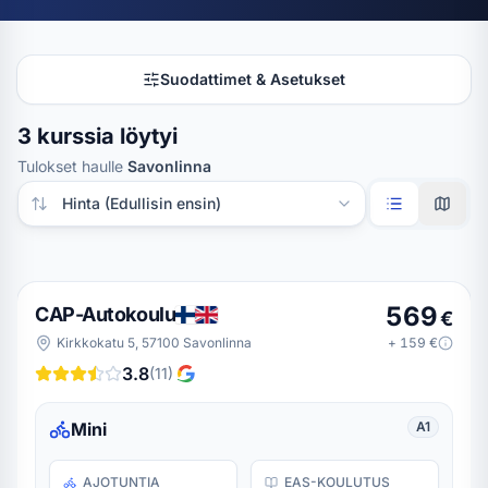
Suodattimet & Asetukset
3 kurssia löytyi
Tulokset haulle
Savonlinna
Järjestä tulokset
569
CAP-Autokoulu
€
Kirkkokatu 5, 57100 Savonlinna
+
159
€
3.8
(
11
)
Mini
A1
AJOTUNTIA
EAS-KOULUTUS