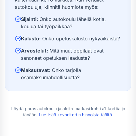
autokouluja, kiinnitä huomiota myös:
Sijainti:
Onko autokoulu lähellä kotia,
koulua tai työpaikkaa?
Kalusto:
Onko opetuskalusto nykyaikaista?
Arvostelut:
Mitä muut oppilaat ovat
sanoneet opetuksen laadusta?
Maksutavat:
Onko tarjolla
osamaksumahdollisuutta?
Löydä paras autokoulu ja aloita matkasi kohti
a1-kortti
a jo
tänään.
Lue lisää
kevarikortin hinnoista
täältä.