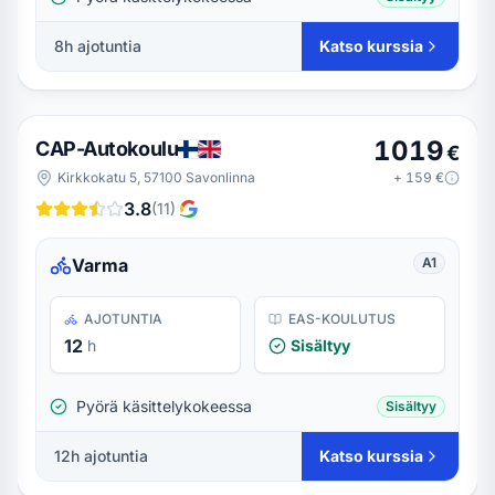
8
h ajotuntia
Katso kurssia
1019
CAP-Autokoulu
€
Kirkkokatu 5, 57100 Savonlinna
+
159
€
3.8
(
11
)
Varma
A1
AJOTUNTIA
EAS-KOULUTUS
12
h
Sisältyy
Pyörä käsittelykokeessa
Sisältyy
12
h ajotuntia
Katso kurssia