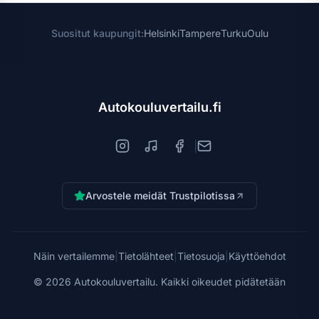
Suositut kaupungit:
Helsinki
Tampere
Turku
Oulu
Autokouluvertailu.fi
|
Arvostele meidät Trustpilotissa
Näin vertailemme
|
Tietolähteet
|
Tietosuoja
|
Käyttöehdot
©
2026
Autokouluvertailu. Kaikki oikeudet pidätetään