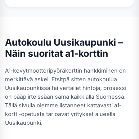
Autokoulu
Uusikaupunki
–
Näin suoritat
a1-kortti
n
A1-kevytmoottoripyöräkortti
n hankkiminen on
merkittävä askel. Etsitpä sitten autokoulua
Uusikaupunkissa
tai vertailet hintoja, prosessi
on pääpiirteissään sama kaikkialla Suomessa.
Tällä sivulla olemme listanneet kattavasti a1-
kortti-opetusta tarjoavat yritykset alueella
Uusikaupunki.