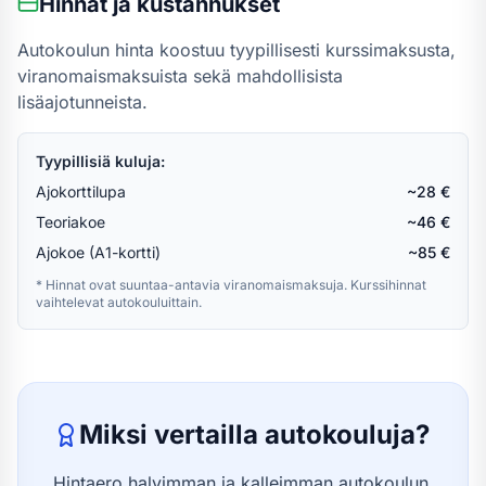
Hinnat ja kustannukset
Autokoulun hinta koostuu tyypillisesti kurssimaksusta,
viranomaismaksuista sekä mahdollisista
lisäajotunneista.
Tyypillisiä kuluja:
Ajokorttilupa
~28 €
Teoriakoe
~46 €
Ajokoe (A1-kortti)
~85 €
* Hinnat ovat suuntaa-antavia viranomaismaksuja. Kurssihinnat
vaihtelevat autokouluittain.
Miksi vertailla autokouluja?
Hintaero halvimman ja kalleimman autokoulun