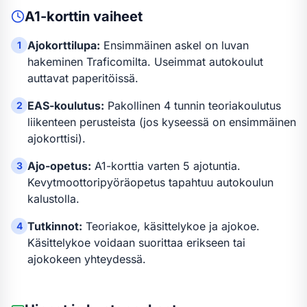
A1-kortti
n vaiheet
Ajokorttilupa:
Ensimmäinen askel on luvan
1
hakeminen Traficomilta. Useimmat autokoulut
auttavat paperitöissä.
EAS-koulutus:
Pakollinen 4 tunnin teoriakoulutus
2
liikenteen perusteista (jos kyseessä on ensimmäinen
ajokorttisi).
Ajo-opetus:
A1-kortti
a varten
5 ajotuntia
.
3
Kevytmoottoripyöräopetus tapahtuu autokoulun
kalustolla.
Tutkinnot:
Teoriakoe, käsittelykoe ja ajokoe.
4
Käsittelykoe voidaan suorittaa erikseen tai
ajokokeen yhteydessä.