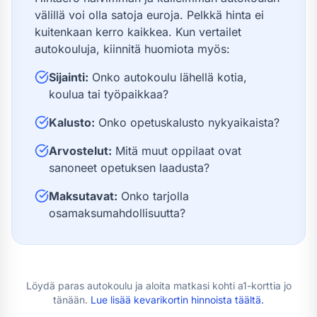
välillä voi olla satoja euroja. Pelkkä hinta ei
kuitenkaan kerro kaikkea. Kun vertailet
autokouluja, kiinnitä huomiota myös:
Sijainti:
Onko autokoulu lähellä kotia,
koulua tai työpaikkaa?
Kalusto:
Onko opetuskalusto nykyaikaista?
Arvostelut:
Mitä muut oppilaat ovat
sanoneet opetuksen laadusta?
Maksutavat:
Onko tarjolla
osamaksumahdollisuutta?
Löydä paras autokoulu ja aloita matkasi kohti
a1-kortti
a jo
tänään.
Lue lisää
kevarikortin hinnoista
täältä.