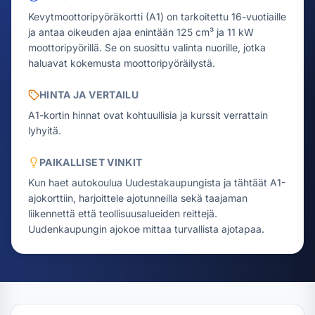
Kevytmoottoripyöräkortti (A1) on tarkoitettu 16-vuotiaille
ja antaa oikeuden ajaa enintään 125 cm³ ja 11 kW
moottoripyörillä. Se on suosittu valinta nuorille, jotka
haluavat kokemusta moottoripyöräilystä.
HINTA JA VERTAILU
A1-kortin hinnat ovat kohtuullisia ja kurssit verrattain
lyhyitä.
PAIKALLISET VINKIT
Kun haet autokoulua Uudestakaupungista ja tähtäät A1-
ajokorttiin, harjoittele ajotunneilla sekä taajaman
liikennettä että teollisuusalueiden reittejä.
Uudenkaupungin ajokoe mittaa turvallista ajotapaa.