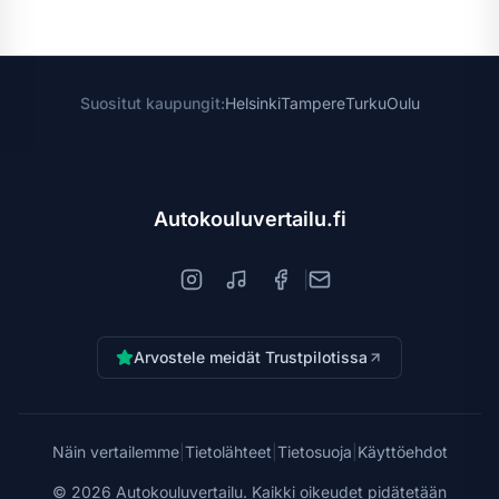
Suositut kaupungit:
Helsinki
Tampere
Turku
Oulu
Autokouluvertailu.fi
|
Arvostele meidät Trustpilotissa
Näin vertailemme
|
Tietolähteet
|
Tietosuoja
|
Käyttöehdot
©
2026
Autokouluvertailu. Kaikki oikeudet pidätetään