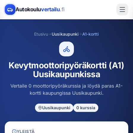
Autokoulu
vertailu
.fi
Etusivu
Uusikaupunki
A1-kortti
Kevytmoottoripyöräkortti (A1)
Uusikaupunkissa
Vertaile 0 moottoripyöräkurssia ja löydä paras A1-
kortti kaupungissa Uusikaupunki.
Uusikaupunki
0
kurssia
YLEISTÄ