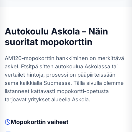
Autokoulu
Askola
– Näin
suoritat
mopokortti
n
AM120-mopokortti
n hankkiminen on merkittävä
askel. Etsitpä sitten autokoulua
Askolassa
tai
vertailet hintoja, prosessi on pääpiirteissään
sama kaikkialla Suomessa.
Tällä sivulla olemme
listanneet kattavasti mopokortti-opetusta
tarjoavat yritykset alueella Askola.
Mopokortti
n vaiheet