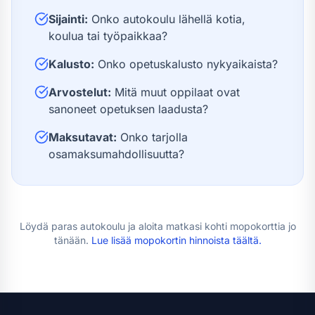
Sijainti:
Onko autokoulu lähellä kotia,
koulua tai työpaikkaa?
Kalusto:
Onko opetuskalusto nykyaikaista?
Arvostelut:
Mitä muut oppilaat ovat
sanoneet opetuksen laadusta?
Maksutavat:
Onko tarjolla
osamaksumahdollisuutta?
Löydä paras autokoulu ja aloita matkasi kohti
mopokortti
a jo
tänään.
Lue lisää
mopokortin hinnoista
täältä.