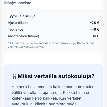
lisäajotunneista.
Tyypillisiä kuluja:
Ajokorttilupa
~28 €
Teoriakoe
~46 €
Käsittelykoe (mopo)
~36 €
* Hinnat ovat suuntaa-antavia viranomaismaksuja. Kurssihinnat
vaihtelevat autokouluittain.
Miksi vertailla autokouluja?
Hintaero halvimman ja kalleimman autokoulun
välillä voi olla satoja euroja. Pelkkä hinta ei
kuitenkaan kerro kaikkea. Kun vertailet
autokouluja, kiinnitä huomiota myös: