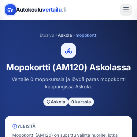
Autokoulu
vertailu
.fi
Etusivu
Askola
mopokortti
Mopokortti (AM120) Askolassa
Vertaile 0 mopokurssia ja löydä paras mopokortti
kaupungissa Askola.
Askola
0
kurssia
YLEISTÄ
Mopokortti (AM120) on suosittu valinta nuorille, jotka