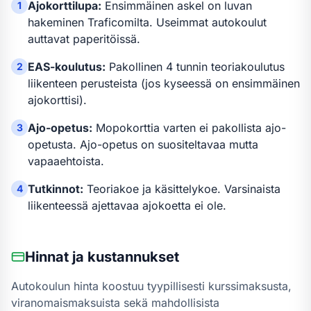
Ajokorttilupa:
Ensimmäinen askel on luvan
1
hakeminen Traficomilta. Useimmat autokoulut
auttavat paperitöissä.
EAS-koulutus:
Pakollinen 4 tunnin teoriakoulutus
2
liikenteen perusteista (jos kyseessä on ensimmäinen
ajokorttisi).
Ajo-opetus:
Mopokortti
a varten
ei pakollista ajo-
3
opetusta
.
Ajo-opetus on suositeltavaa mutta
vapaaehtoista.
Tutkinnot:
Teoriakoe ja käsittelykoe. Varsinaista
4
liikenteessä ajettavaa ajokoetta ei ole.
Hinnat ja kustannukset
Autokoulun hinta koostuu tyypillisesti kurssimaksusta,
viranomaismaksuista sekä mahdollisista