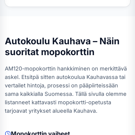
Autokoulu
Kauhava
– Näin
suoritat
mopokortti
n
AM120-mopokortti
n hankkiminen on merkittävä
askel. Etsitpä sitten autokoulua
Kauhavassa
tai
vertailet hintoja, prosessi on pääpiirteissään
sama kaikkialla Suomessa.
Tällä sivulla olemme
listanneet kattavasti mopokortti-opetusta
tarjoavat yritykset alueella Kauhava.
Mopokortti
n vaiheet