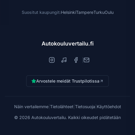
Suositut kaupungit:
Helsinki
Tampere
Turku
Oulu
Autokouluvertailu.fi
|
Arvostele meidät Trustpilotissa
Näin vertailemme
|
Tietolähteet
|
Tietosuoja
|
Käyttöehdot
©
2026
Autokouluvertailu. Kaikki oikeudet pidätetään