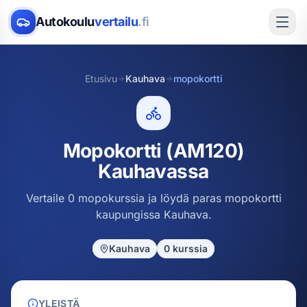
Autokoulu
vertailu
.fi
Etusivu
Kauhava
mopokortti
Mopokortti (AM120)
Kauhavassa
Vertaile 0 mopokurssia ja löydä paras mopokortti
kaupungissa Kauhava.
Kauhava
0
kurssia
YLEISTÄ