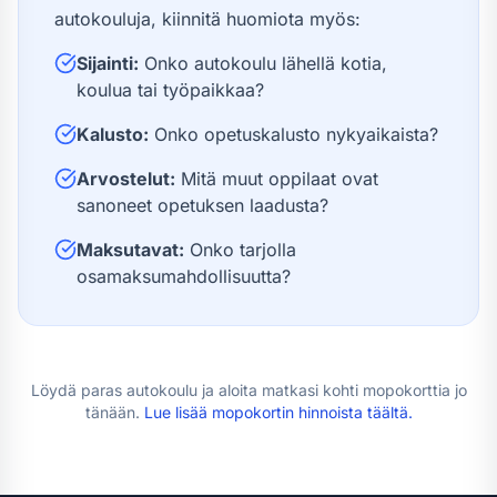
autokouluja, kiinnitä huomiota myös:
Sijainti:
Onko autokoulu lähellä kotia,
koulua tai työpaikkaa?
Kalusto:
Onko opetuskalusto nykyaikaista?
Arvostelut:
Mitä muut oppilaat ovat
sanoneet opetuksen laadusta?
Maksutavat:
Onko tarjolla
osamaksumahdollisuutta?
Löydä paras autokoulu ja aloita matkasi kohti
mopokortti
a jo
tänään.
Lue lisää
mopokortin hinnoista
täältä.