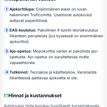
Ajokorttilupa:
Ensimmäinen askel on luvan
1
hakeminen Traficomilta. Useimmat autokoulut
auttavat paperitöissä.
EAS-koulutus:
Pakollinen 4 tunnin teoriakoulutus
2
liikenteen perusteista (jos kyseessä on ensimmäinen
ajokorttisi).
Ajo-opetus:
Mopokortti
a varten
ei pakollista ajo-
3
opetusta
.
Ajo-opetus on suositeltavaa mutta
vapaaehtoista.
Tutkinnot:
Teoriakoe ja käsittelykoe. Varsinaista
4
liikenteessä ajettavaa ajokoetta ei ole.
Hinnat ja kustannukset
Autokoulun hinta koostuu tyypillisesti kurssimaksusta,