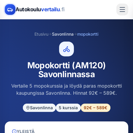
Autokoulu
vertailu
.fi
Etusivu
Savonlinna
mopokortti
Mopokortti (AM120)
Savonlinnassa
Vertaile 5 mopokurssia ja löydä paras mopokortti
kaupungissa Savonlinna. Hinnat 92€ – 589€.
Savonlinna
5
kurssia
92€ – 589€
YLEISTÄ