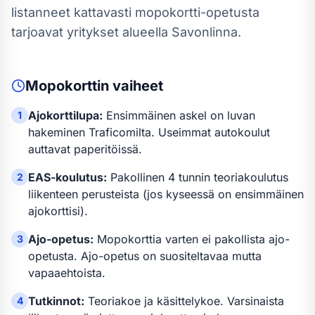
listanneet kattavasti mopokortti-opetusta
tarjoavat yritykset alueella Savonlinna.
Mopokortti
n vaiheet
Ajokorttilupa:
Ensimmäinen askel on luvan
1
hakeminen Traficomilta. Useimmat autokoulut
auttavat paperitöissä.
EAS-koulutus:
Pakollinen 4 tunnin teoriakoulutus
2
liikenteen perusteista (jos kyseessä on ensimmäinen
ajokorttisi).
Ajo-opetus:
Mopokortti
a varten
ei pakollista ajo-
3
opetusta
.
Ajo-opetus on suositeltavaa mutta
vapaaehtoista.
Tutkinnot:
Teoriakoe ja käsittelykoe. Varsinaista
4