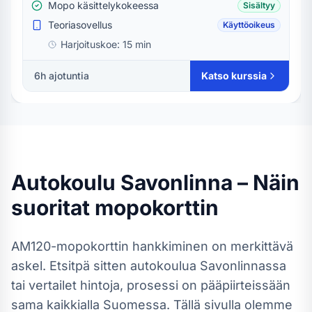
Mopo käsittelykokeessa
Sisältyy
Teoriasovellus
Käyttöoikeus
Harjoituskoe:
15 min
6h ajotuntia
Katso kurssia
Autokoulu
Savonlinna
– Näin
suoritat
mopokortti
n
AM120-mopokortti
n hankkiminen on merkittävä
askel. Etsitpä sitten autokoulua
Savonlinnassa
tai vertailet hintoja, prosessi on pääpiirteissään
sama kaikkialla Suomessa.
Tällä sivulla olemme