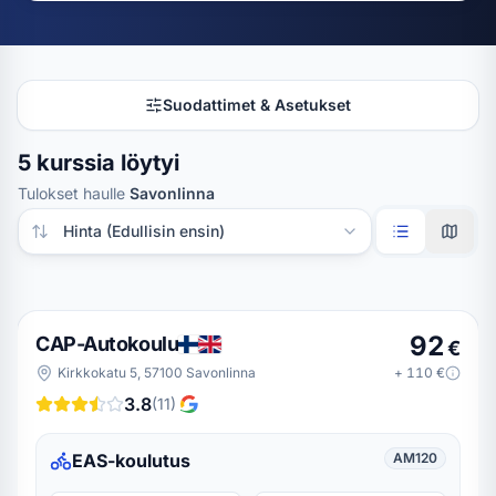
Suodattimet & Asetukset
5 kurssia löytyi
Tulokset haulle
Savonlinna
Järjestä tulokset
92
CAP-Autokoulu
€
Kirkkokatu 5, 57100 Savonlinna
+
110
€
3.8
(
11
)
EAS-koulutus
AM120