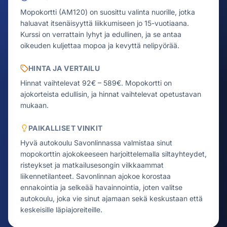
Mopokortti (AM120) on suosittu valinta nuorille, jotka
haluavat itsenäisyyttä liikkumiseen jo 15-vuotiaana.
Kurssi on verrattain lyhyt ja edullinen, ja se antaa
oikeuden kuljettaa mopoa ja kevyttä nelipyörää.
HINTA JA VERTAILU
Hinnat vaihtelevat 92€ – 589€.
Mopokortti on
ajokorteista edullisin, ja hinnat vaihtelevat opetustavan
mukaan.
PAIKALLISET VINKIT
Hyvä autokoulu Savonlinnassa valmistaa sinut
mopokorttin ajokokeeseen harjoittelemalla siltayhteydet,
risteykset ja matkailusesongin vilkkaammat
liikennetilanteet. Savonlinnan ajokoe korostaa
ennakointia ja selkeää havainnointia, joten valitse
autokoulu, joka vie sinut ajamaan sekä keskustaan että
keskeisille läpiajoreiteille.