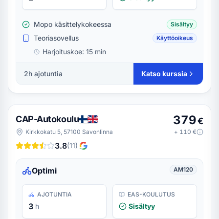
Mopo käsittelykokeessa
Sisältyy
Teoriasovellus
Käyttöoikeus
Harjoituskoe:
15 min
2h ajotuntia
Katso kurssia
379
CAP-Autokoulu
€
Kirkkokatu 5, 57100 Savonlinna
+
110
€
3.8
(
11
)
Optimi
AM120
AJOTUNTIA
EAS-KOULUTUS
3
h
Sisältyy