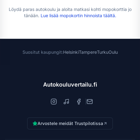
Löydä paras autokoulu ja aloita matkasi kohti
mopokortti
a jo
tänään.
Lue lisää
mopokortin hinnoista
täältä.
Suositut kaupungit:
Helsinki
Tampere
Turku
Oulu
Autokouluvertailu.fi
|
Arvostele meidät Trustpilotissa