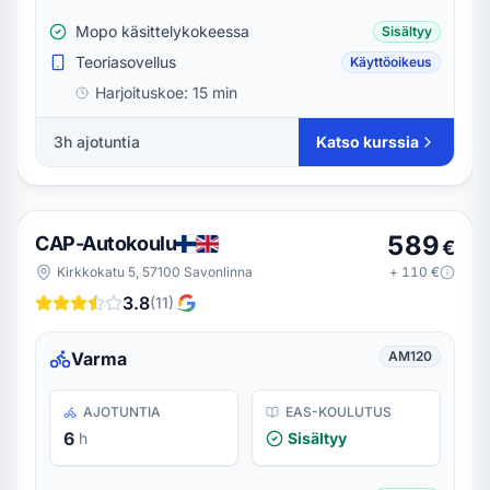
Mopo käsittelykokeessa
Sisältyy
Teoriasovellus
Käyttöoikeus
Harjoituskoe:
15 min
3h ajotuntia
Katso kurssia
589
CAP-Autokoulu
€
Kirkkokatu 5, 57100 Savonlinna
+
110
€
3.8
(
11
)
Varma
AM120
AJOTUNTIA
EAS-KOULUTUS
6
h
Sisältyy