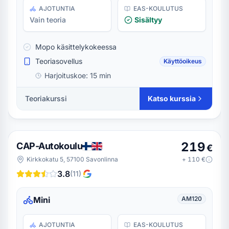
AJOTUNTIA
EAS-KOULUTUS
Vain teoria
Sisältyy
Mopo käsittelykokeessa
Teoriasovellus
Käyttöoikeus
Harjoituskoe:
15 min
Teoriakurssi
Katso kurssia
219
CAP-Autokoulu
€
Kirkkokatu 5, 57100 Savonlinna
+
110
€
3.8
(
11
)
Mini
AM120
AJOTUNTIA
EAS-KOULUTUS