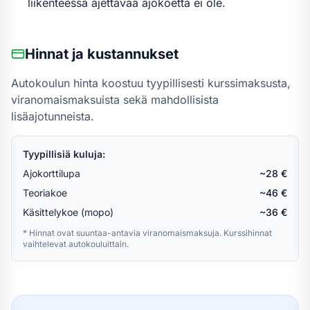
liikenteessä ajettavaa ajokoetta ei ole.
Hinnat ja kustannukset
Autokoulun hinta koostuu tyypillisesti kurssimaksusta,
viranomaismaksuista sekä mahdollisista
lisäajotunneista.
Tyypillisiä kuluja:
Ajokorttilupa
~28 €
Teoriakoe
~46 €
Käsittelykoe (mopo)
~36 €
* Hinnat ovat suuntaa-antavia viranomaismaksuja. Kurssihinnat
vaihtelevat autokouluittain.