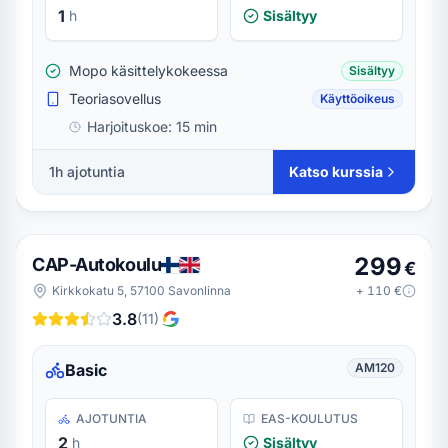
1
h
Sisältyy
Mopo käsittelykokeessa
Sisältyy
Teoriasovellus
Käyttöoikeus
Harjoituskoe:
15 min
1h ajotuntia
Katso kurssia
299
CAP-Autokoulu
€
Kirkkokatu 5, 57100 Savonlinna
+
110
€
3.8
(
11
)
Basic
AM120
AJOTUNTIA
EAS-KOULUTUS
2
h
Sisältyy