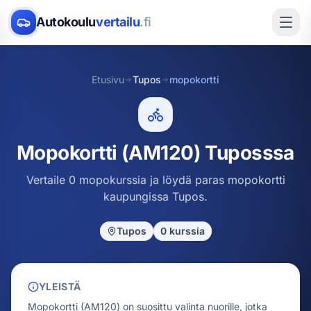
Autokoulu
vertailu
.fi
Etusivu
Tupos
mopokortti
Mopokortti (AM120) Tuposssa
Vertaile 0 mopokurssia ja löydä paras mopokortti
kaupungissa Tupos.
Tupos
0
kurssia
YLEISTÄ
Mopokortti (AM120) on suosittu valinta nuorille, jotka