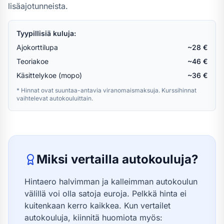
lisäajotunneista.
Tyypillisiä kuluja:
Ajokorttilupa
~28 €
Teoriakoe
~46 €
Käsittelykoe (mopo)
~36 €
* Hinnat ovat suuntaa-antavia viranomaismaksuja. Kurssihinnat
vaihtelevat autokouluittain.
Miksi vertailla autokouluja?
Hintaero halvimman ja kalleimman autokoulun
välillä voi olla satoja euroja. Pelkkä hinta ei
kuitenkaan kerro kaikkea. Kun vertailet
autokouluja, kiinnitä huomiota myös: