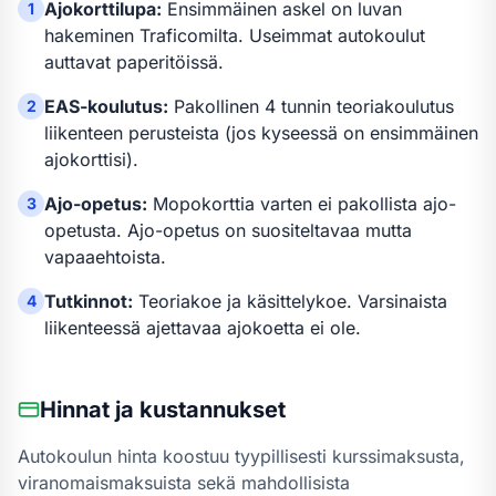
Ajokorttilupa:
Ensimmäinen askel on luvan
1
hakeminen Traficomilta. Useimmat autokoulut
auttavat paperitöissä.
EAS-koulutus:
Pakollinen 4 tunnin teoriakoulutus
2
liikenteen perusteista (jos kyseessä on ensimmäinen
ajokorttisi).
Ajo-opetus:
Mopokortti
a varten
ei pakollista ajo-
3
opetusta
.
Ajo-opetus on suositeltavaa mutta
vapaaehtoista.
Tutkinnot:
Teoriakoe ja käsittelykoe. Varsinaista
4
liikenteessä ajettavaa ajokoetta ei ole.
Hinnat ja kustannukset
Autokoulun hinta koostuu tyypillisesti kurssimaksusta,
viranomaismaksuista sekä mahdollisista