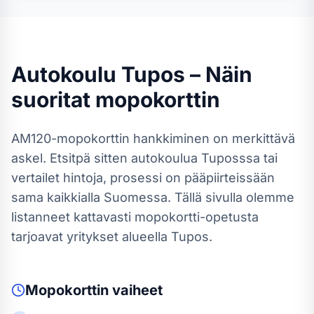
Autokoulu
Tupos
– Näin
suoritat
mopokortti
n
AM120-mopokortti
n hankkiminen on merkittävä
askel. Etsitpä sitten autokoulua
Tuposssa
tai
vertailet hintoja, prosessi on pääpiirteissään
sama kaikkialla Suomessa.
Tällä sivulla olemme
listanneet kattavasti mopokortti-opetusta
tarjoavat yritykset alueella Tupos.
Mopokortti
n vaiheet