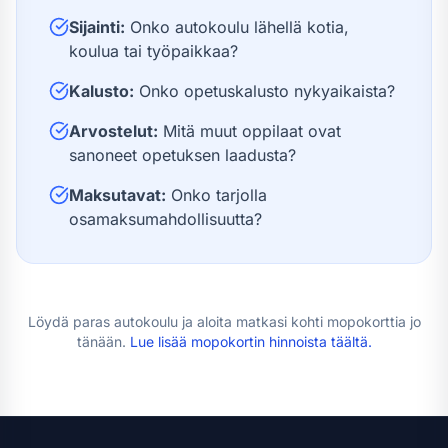
Sijainti:
Onko autokoulu lähellä kotia,
koulua tai työpaikkaa?
Kalusto:
Onko opetuskalusto nykyaikaista?
Arvostelut:
Mitä muut oppilaat ovat
sanoneet opetuksen laadusta?
Maksutavat:
Onko tarjolla
osamaksumahdollisuutta?
Löydä paras autokoulu ja aloita matkasi kohti
mopokortti
a jo
tänään.
Lue lisää
mopokortin hinnoista
täältä.